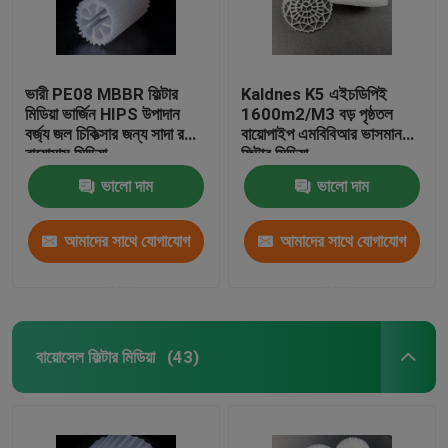
ভারী PE08 MBBR ফিল্টার
Kaldnes K5 এইচডিপিই
মিডিয়া ভার্জিন HIPS উপাদান
1600m2/M3 বড় পৃষ্ঠতল
বর্জ্য জল চিকিত্সার জন্য সাদা রঙের
বায়োপাইপ এমবিবিআর ভাসমান
বায়োমাস মিডিয়া
ফিল্টার মিডিয়া
ভালো দাম
ভালো দাম
আমাদের সাথে যোগাযোগ
আমাদের সাথে যোগাযোগ
করুন
করুন
বায়োসেল ফিল্টার মিডিয়া
(43)