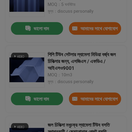
MOQ：5 ঘনমিটার
মূল্য：discuss personally
কারখানা ভ্রমণ
ভালো দাম
আমাদের সাথে যোগাযোগ
মান নিয়ন্ত্রণ
করুন
আমাদের সাথে যোগাযোগ করুন
পিপি টিউব সেটলার ল্যামেলা মিডিয়া বর্জ্য জল
চিকিত্সার জন্য, এসজিএস / এফডিএ /
আইএসও9001
ব্লগ
MOQ：10m3
মূল্য：discuss personally
উদ্ধৃতির জন্য আবেদন
ভালো দাম
আমাদের সাথে যোগাযোগ
এমবিবিআর ফিল্টার মিডিয়া
করুন
জল চিকিত্সা মধুচক্র ল্যামেলা টিউব বসতি
এমবিবিআর বায়ো মিডিয়া
স্থাপনকারী / হেক্সাগোনাল প্লেট বসতি