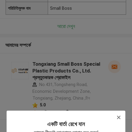
পরিচিতিমুলক নাম
Small Boss
আরো দেখুন
আমাদের সম্পর্কে
Tongxiang Small Boss Special
Plastic Products Co., Ltd.
প্রস্তুতকারক প্রোফাইল
No.431,Tongsheng Road,
Economic Development Zone,
Tongxiang, Zhejiang, China ,চীন
5.0
যাচাইকৃত সরবরাহকারী
একটি বার্তা রেখে যান
আরো দেখুন