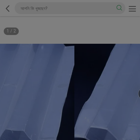
1
/
2