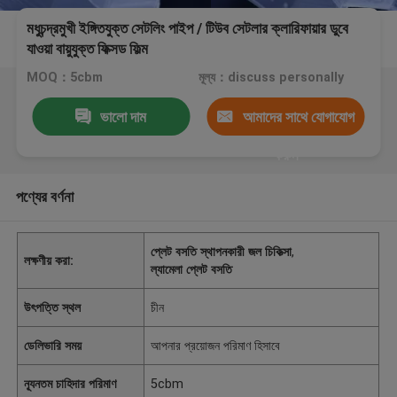
মধুচন্দ্রমুখী ইঙ্গিতযুক্ত সেটলিং পাইপ / টিউব সেটলার ক্লারিফায়ার ডুবে
যাওয়া বায়ুযুক্ত ফিক্সড ফিল্ম
MOQ：5cbm
মূল্য：discuss personally
ভালো দাম
আমাদের সাথে যোগাযোগ
করুন
পণ্যের বর্ণনা
প্লেট বসতি স্থাপনকারী জল চিকিত্সা
,
লক্ষণীয় করা:
ল্যামেলা প্লেট বসতি
উৎপত্তি স্থল
চীন
ডেলিভারি সময়
আপনার প্রয়োজন পরিমাণ হিসাবে
ন্যূনতম চাহিদার পরিমাণ
5cbm