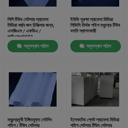
কারখানা ভ্রমণ
পিপি টিউব সেটলার ল্যামেলা
ইউভি সুরক্ষা ল্যামেলা মিডিয়া
মিডিয়া বর্জ্য জল চিকিত্সার জন্য,
পিভিসি তির্যক পাইপ মধুচক্র টিউব
এসজিএস / এফডিএ /
বসতি স্থাপনকারী
মান নিয়ন্ত্রণ
আইএসও9001
অনুসন্ধান পাঠান
অনুসন্ধান পাঠান
আমাদের সাথে যোগাযোগ করুন
ব্লগ
উদ্ধৃতির জন্য আবেদন
এমবিবিআর ফিল্টার মিডিয়া
মধুচন্দ্রমুখী ইঙ্গিতযুক্ত সেটলিং
ইলেকটেড প্লেট ল্যামেলা মিডিয়া
এমবিবিআর বায়ো মিডিয়া
পাইপ / টিউব সেটলার
পাইপ সেটলার টিউব সেটলার