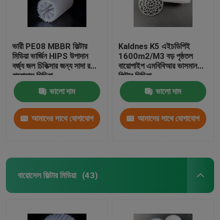
ভারী PE08 MBBR ফিল্টার
Kaldnes K5 এইচডিপিই
মিডিয়া ভার্জিন HIPS উপাদান
1600m2/M3 বড় পৃষ্ঠতল
বর্জ্য জল চিকিত্সার জন্য সাদা রঙের
বায়োপাইপ এমবিবিআর ভাসমান
বায়োমাস মিডিয়া
ফিল্টার মিডিয়া
ভালো দাম
ভালো দাম
আমাদের সাথে যোগাযোগ
আমাদের সাথে যোগাযোগ
করুন
করুন
বায়োসেল ফিল্টার মিডিয়া
(43)