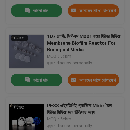
ভালো দাম
আমাদের সাথে যোগাযোগ
করুন
107 কেজি/সিবিএম Mbbr বায়ো ফিল্টার মিডিয়া
Membrane Biofilm Reactor For
Biological Media
MOQ：5cbm
মূল্য：discuss personally
ভালো দাম
আমাদের সাথে যোগাযোগ
করুন
PE38 এইচডিপিই প্লাস্টিক Mbbr জৈব
ফিল্টার মিডিয়া জল চিকিত্সার জন্য
MOQ：5cbm
মূল্য：discuss personally