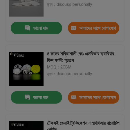
মূল্য：discuss personally
কারখানা ভ্রমণ
ভালো দাম
আমাদের সাথে যোগাযোগ
মান নিয়ন্ত্রণ
করুন
আমাদের সাথে যোগাযোগ করুন
৪ রুমের শক্তিশালী কে১ এমবিআর ক্যারিয়ার
ফিশ ফার্মিং প্রকল্প
MOQ：2CBM
ব্লগ
মূল্য：discuss personally
উদ্ধৃতির জন্য আবেদন
ভালো দাম
আমাদের সাথে যোগাযোগ
এমবিবিআর ফিল্টার মিডিয়া
করুন
টেকসই ডেনাইট্রিফিকেশন এমবিবিআর বায়োচিপ
এমবিবিআর বায়ো মিডিয়া
পোর্টার