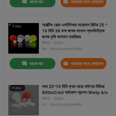
ভালো দাম
আমাদের সাথে যোগাযোগ
করুন
অ্যাক্টিভ মোল্ড এমবিবিআর বায়োমাস ফিল্টার 25 *
10 মিমি 38 কক্ষ জলজ সালমন স্থলভিত্তিক
জলজ কৃষি ভাসমান ক্যারিয়ার
MOQ：5cbm
মূল্য：discuss personally
ভালো দাম
আমাদের সাথে যোগাযোগ
করুন
সাদা 25*10 মিমি ফ্যাব বায়ো ফাইলার মিডিয়া
800m2/m3 আইফাস প্রসেস Wwtp A/o
MOQ：5cbm
মূল্য：discuss personally