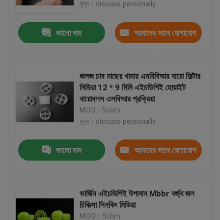
মূল্য：discuss personally
ভালো দাম
আমাদের সাথে যোগাযোগ
করুন
জলজ চাষ মাছের খামার এমবিবিআর বায়ো ফিল্টার
মিডিয়া 12 * 9 মিমি এইচডিপিই হোয়াইট
বায়োবলস এসবিআর প্রক্রিয়া
MOQ：5cbm
মূল্য：discuss personally
ভালো দাম
আমাদের সাথে যোগাযোগ
বাড়ি
করুন
পণ্য
ভার্জিন এইচডিপিই উপাদান Mbbr বর্জ্য জল
চিকিত্সা সিনকিং মিডিয়া
আমাদের সম্পর্কে
MOQ：5cbm