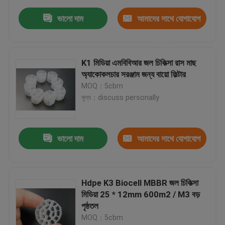
ভালো দাম
আমাদের সাথে যোগাযোগ
করুন
K1 মিডিয়া এমবিবিআর জল চিকিত্সা রাস মাছ
অ্যাকোকলচার সরঞ্জাম জন্য বায়ো ফিল্টার
MOQ：5cbm
মূল্য：discuss personally
ভালো দাম
আমাদের সাথে যোগাযোগ
করুন
Hdpe K3 Biocell MBBR জল চিকিত্সা
মিডিয়া 25 * 12mm 600m2 / M3 বড়
পৃষ্ঠতল
MOQ：5cbm