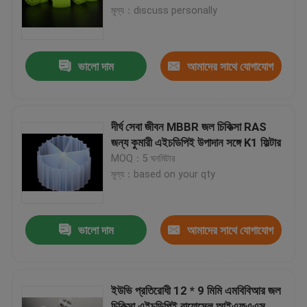
মূল্য：discuss personally
কারখানা ভ্রমণ
ভালো দাম
আমাদের সাথে যোগাযোগ
মান নিয়ন্ত্রণ
করুন
আমাদের সাথে যোগাযোগ করুন
দীর্ঘ সেবা জীবন MBBR জল চিকিত্সা RAS
জন্য কুমারী এইচডিপিই উপাদান সঙ্গে K1 ফিল্টার
MOQ：5 ঘনমিটার
ব্লগ
মূল্য：based on your qty
উদ্ধৃতির জন্য আবেদন
ভালো দাম
আমাদের সাথে যোগাযোগ
এমবিবিআর ফিল্টার মিডিয়া
করুন
ইউভি প্রতিরোধী 12 * 9 মিমি এমবিবিআর জল
এমবিবিআর বায়ো মিডিয়া
চিকিত্সা এইচডিপিই বায়োসেল আইএফএএস