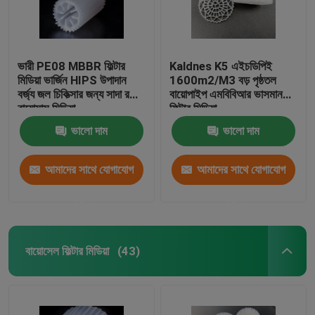
ভারী PE08 MBBR ফিল্টার
Kaldnes K5 এইচডিপিই
মিডিয়া ভার্জিন HIPS উপাদান
1600m2/M3 বড় পৃষ্ঠতল
বর্জ্য জল চিকিত্সার জন্য সাদা রঙের
বায়োপাইপ এমবিবিআর ভাসমান
বায়োমাস মিডিয়া
ফিল্টার মিডিয়া
ভালো দাম
ভালো দাম
আমাদের সাথে যোগাযোগ
আমাদের সাথে যোগাযোগ
করুন
করুন
বায়োসেল ফিল্টার মিডিয়া
(43)