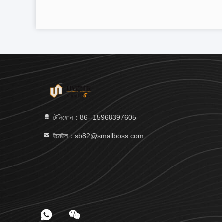
টেলিফোন：86--15968397605
ইমেইল：sb82@smallboss.com