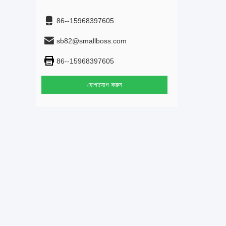
86--15968397605
sb82@smallboss.com
86--15968397605
যোগাযোগ করুন