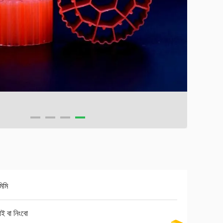
িমি
াই বা নিংবো