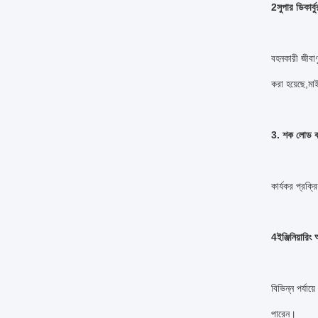
2সুপার ডিকার্
বহনকারী জীবাণ
করা হয়েছে,মা
3. শক লোড কর
কার্যকর প্রক্
4ইঞ্জিনিয়ারিং
বিভিন্ন পর্যা
পারেন।