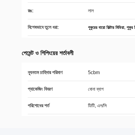
রঙ:
লাল
বিশেষভাবে তুলে ধরা:
,
পুকুরের বায়ো ফিল্টার মিডিয়া
পুকুর 
পেমেন্ট ও শিপিংয়ের শর্তাবলী
ন্যূনতম চাহিদার পরিমাণ
5cbm
প্যাকেজিং বিবরণ
বোনা ব্যাগ
পরিশোধের শর্ত
টি/টি, এল/সি