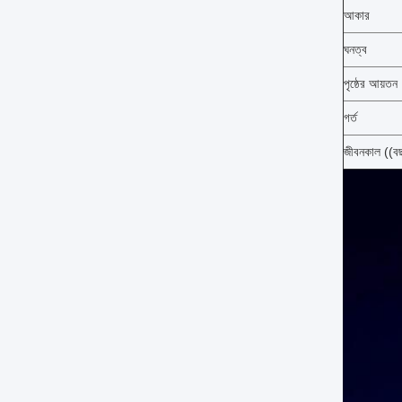
আকার
ঘনত্ব
পৃষ্ঠের আয়তন
গর্ত
জীবনকাল ((ব