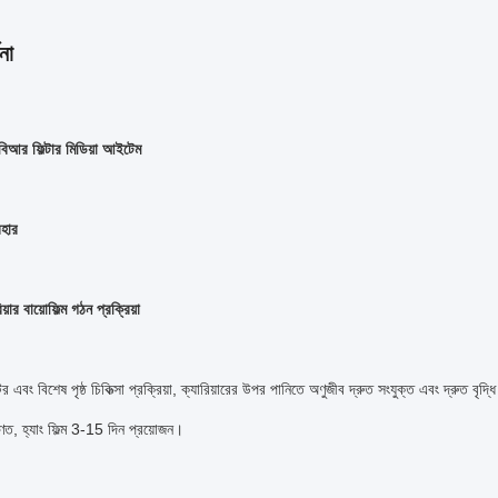
না
িআর ফিল্টার মিডিয়া আইটেম
বহার
য়ার বায়োফিল্ম গঠন প্রক্রিয়া
টর এবং বিশেষ পৃষ্ঠ চিকিত্সা প্রক্রিয়া, ক্যারিয়ারের উপর পানিতে অণুজীব দ্রুত সংযুক্ত এবং দ্রুত বৃদ্ধ
রণত, হ্যাং ফিল্ম 3-15 দিন প্রয়োজন।