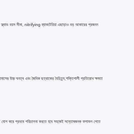
্ল্যাড বয়স সীমা, nitrifying ব্যাকটেরিয়া এছাড়াও বড় আকারের প্রজনন
়োমাসের উচ্চ ঘনত্ব এবং জৈবিক ছত্রাকের বৈচিত্র্য,শক্তিশালী প্রতিরোধ ক্ষমতা
ার মিডিয়া যোগ করে প্রভাব পরিচালনা করতে হবে সহজেই সন্তোষজনক ফলাফল পেতে