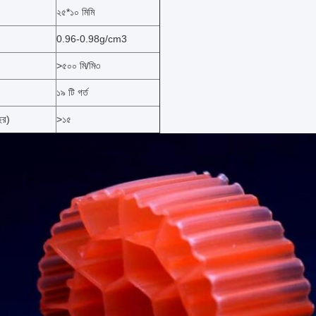
২৫*১০ মিমি
0.96-0.98g/cm3
>৫০০ মি/মি৩
১৯ টি গর্ত
ছর)
>১৫