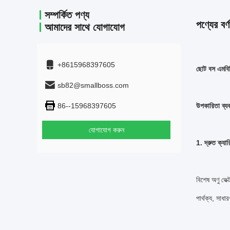
সম্পর্কিত পণ্য
পণ্যের বর্ণ
আমাদের সাথে যোগাযোগ
+8615968397605
ছোট বস এমবিব
sb82@smallboss.com
86--15968397605
উপকারিতা ব্য
যোগাযোগ করুন
1. দ্রুত ক্যারি
বিশেষ অণু ভেক্
পার্থক্য, সাধা