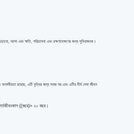
কিং এড়ানো, আসা এবং ক্ষতি, পরিচালনা এবং রক্ষণাবেক্ষণের জন্য সুবিধাজনক।
অনমনীয়তা রয়েছে, এটি বৃদ্ধির জন্য সহজ নয় এবং এটির দীর্ঘ সেবা জীবন
র্ত
জীবনকাল ((বছর)
> ২০ বছর।