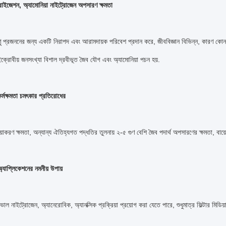
বুরাইজেশন, অ্যামোনিয়া নাইট্রোজেন অপসারণ ক্ষমতা
ু প্রজননের জন্য একটি নিরাপদ এবং আরামদায়ক পরিবেশ প্রদান করে, জীববিজ্ঞান বিভিন্ন, কারণ কোন স
ইক্রোবীয় জনসংখ্যা বিশাল দ্রবীভূত জৈব যৌগ এবং অ্যামোনিয়া পচন হয়.
্মক্ষমতা চমৎকার প্রতিরোধের
রিয়াকরণ ক্ষমতা, অন্যান্য ঐতিহ্যগত পদ্ধতির তুলনায় ২-৫ গুণ বেশি জৈব পদার্থ অপসারণের ক্ষমতা, বায
 অ্যাপ্লিকেশনের নমনীয় উপায়
য়ে ভাল নাইট্রোজেন, অ্যানেরোবিক, অ্যানক্সিক প্রক্রিয়া প্রয়োগ করা যেতে পারে, শুধুমাত্র ফিল্ট