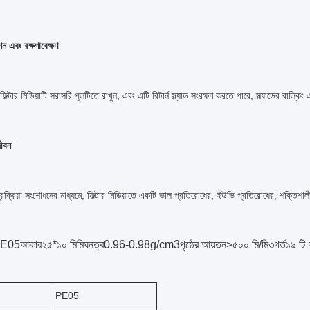
 এবং রক্ষণাবেক্ষণ
 ফিল্টার মিডিয়াটি সরাসরি পুলটিতে রাখুন, এবং এটি রিটার্ন স্ল্যাড সংরক্ষণ করতে পারে, স্ল্যাডের বাল্
জীবন
রক্রিয়া সংশোধনের মাধ্যমে, ফিল্টার মিডিয়াতে একটি ভাল প্রতিরোধের, ইউভি প্রতিরোধের, শক্তিশালী 
E05
আকার
২৫*১০ মিমি
ঘনত্ব
0.96-0.98g/cm3
পৃষ্ঠের আয়তন
>৫০০ মি/মি৩
গর্ত
১৯ টি গ
PE05