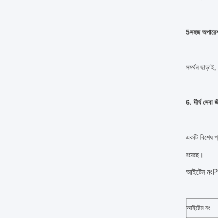
5সহজ অপারেশন
সমর্থন ছাড়াই,
6. দীর্ঘ সেবা 
একটি বিশেষ প্
রয়েছে।
আইটেম নং
P
আইটেম নং