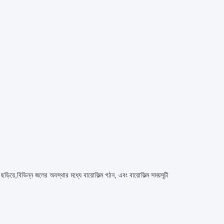
ি ছড়িয়ে,বিভিন্ন জলের অবস্থার মধ্যে বায়োফিল্ম গঠন, এবং বায়োফিল্ম সময়সূচী