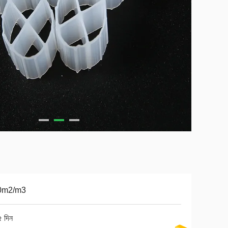
0m2/m3
৫ দিন