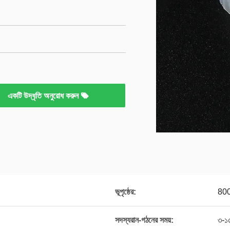
একটি উদ্ধৃতি অনুরোধ করুন
ভূপৃষ্ঠের:
80
সদস্যরান-গঠনের সময়:
৩-১