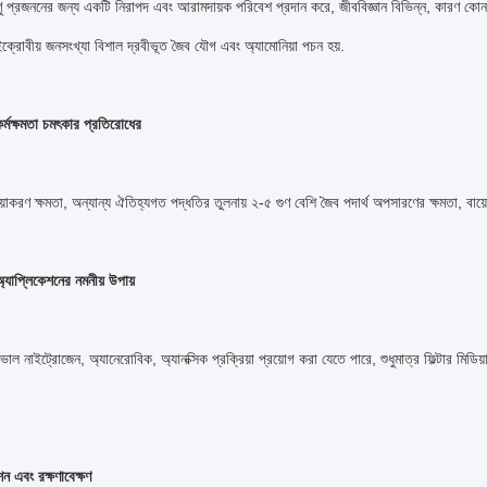
ু প্রজননের জন্য একটি নিরাপদ এবং আরামদায়ক পরিবেশ প্রদান করে, জীববিজ্ঞান বিভিন্ন, কারণ কোন স
ইক্রোবীয় জনসংখ্যা বিশাল দ্রবীভূত জৈব যৌগ এবং অ্যামোনিয়া পচন হয়.
্মক্ষমতা চমৎকার প্রতিরোধের
রিয়াকরণ ক্ষমতা, অন্যান্য ঐতিহ্যগত পদ্ধতির তুলনায় ২-৫ গুণ বেশি জৈব পদার্থ অপসারণের ক্ষমতা, বায
 অ্যাপ্লিকেশনের নমনীয় উপায়
য়ে ভাল নাইট্রোজেন, অ্যানেরোবিক, অ্যানক্সিক প্রক্রিয়া প্রয়োগ করা যেতে পারে, শুধুমাত্র ফিল্ট
 এবং রক্ষণাবেক্ষণ