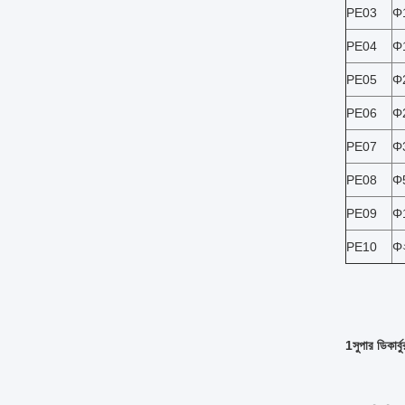
PE03
Φ
PE04
Φ
PE05
Φ
PE06
Φ
PE07
Φ
PE08
Φ
PE09
Φ
PE10
Φ
1সুপার ডিকার্