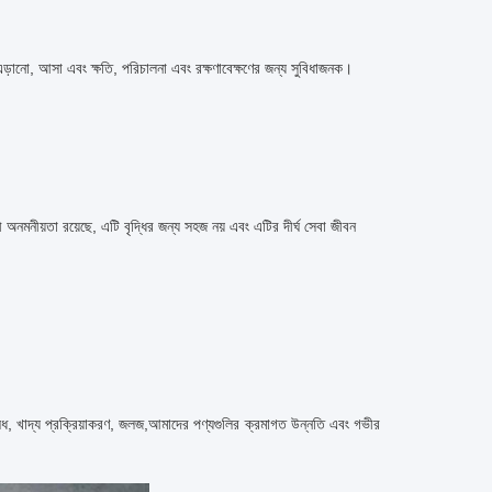
কিং এড়ানো, আসা এবং ক্ষতি, পরিচালনা এবং রক্ষণাবেক্ষণের জন্য সুবিধাজনক।
অনমনীয়তা রয়েছে, এটি বৃদ্ধির জন্য সহজ নয় এবং এটির দীর্ঘ সেবা জীবন
রং, ঔষধ, খাদ্য প্রক্রিয়াকরণ, জলজ,আমাদের পণ্যগুলির ক্রমাগত উন্নতি এবং গভীর