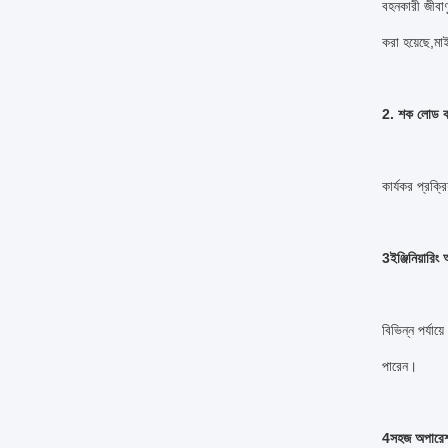
বহনকারী জীবাণ
করা হয়েছে,মা
2. শক লোড কর
কার্যকর প্রক্
3ইঞ্জিনিয়ারিং
বিভিন্ন পর্যা
পারেন।
4সহজ অপারেশন