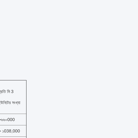
্রতি মি 3
ইউনিটের সংখ্যা
>৬৬০000
> ১038,000