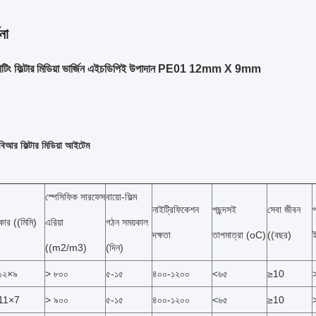
না
লোটিং ফিল্টার মিডিয়া ভার্জিন এইচডিপিই উপাদান PE01 12mm X 9mm
িআর ফিল্টার মিডিয়া আইটেম
স্পেসিফিক সারফেস
বায়ো-ফিল্ম
নাইট্রিফিকেশন
পছন্দসই
সেবা জীবন
প
ার ((মিমি)
এরিয়া
গঠন সময়কাল
দক্ষতা
তাপমাত্রা (oC)
((বছর)
((m2/m3)
(দিন)
১২×৯
> ৮০০
৫-১৫
৪০০-১২০০
<৬৫
≥10
11×7
> ৯০০
৫-১৫
৪০০-১২০০
<৬৫
≥10