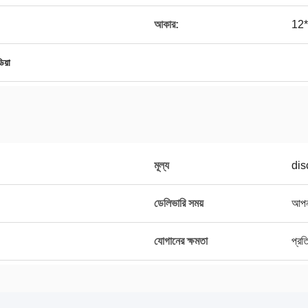
আকার:
12*
িয়া
মূল্য
dis
ডেলিভারি সময়
আপনা
যোগানের ক্ষমতা
প্র