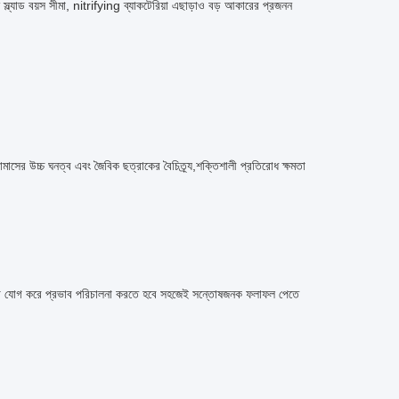
্ল্যাড বয়স সীমা, nitrifying ব্যাকটেরিয়া এছাড়াও বড় আকারের প্রজনন
়োমাসের উচ্চ ঘনত্ব এবং জৈবিক ছত্রাকের বৈচিত্র্য,শক্তিশালী প্রতিরোধ ক্ষমতা
ার মিডিয়া যোগ করে প্রভাব পরিচালনা করতে হবে সহজেই সন্তোষজনক ফলাফল পেতে