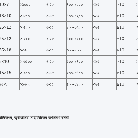
10×7
>১০০০
৫-১৫
৪০০-১২০০
<৬৫
≥10
16×10
> ৮০০
৫-১৫
৪০০-১২০০
<৬৫
≥10
25×12
> ৫০০
৫-১৫
৪০০-১২০০
<৬৫
≥10
25×12
> ৫০০
৫-১৫
৪০০-১২০০
<৬৫
≥10
35×18
>৩৫০
৫-১৫
৩০০-৮০০
<৬৫
≥10
5×10
> ৩৫০০
৫-১৫
৫০০-১৪০০
<৬৫
≥10
15×15
> ৯০০
৫-১৫
৫০০-১৪০০
<৬৫
≥10
২৫×৮
>১২০০
৫-১৫
৫০০-১৪০০
<৬৫
≥10
বুরাইজেশন, অ্যামোনিয়া নাইট্রোজেন অপসারণ ক্ষমতা