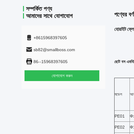
সম্পর্কিত পণ্য
পণ্যের বর্ণ
আমাদের সাথে যোগাযোগ
হোয়াইট ফ্
+8615968397605
sb82@smallboss.com
86--15968397605
ছোট বস এমবিব
যোগাযোগ করুন
মডেল
আক
PE01
Φ
PE02
Φ