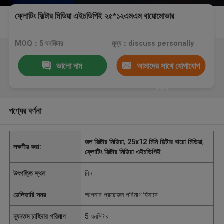
ফ্লোটিং ফিল্টার মিডিয়া এইচডিপিই ২৫*১২এমএম বায়োমোভার
MOQ：5 ঘনমিটার
মূল্য：discuss personally
ভালো দাম
আমাদের সাথে যোগাযোগ
করুন
পণ্যের বর্ণনা
জল ফিল্টার মিডিয়া
,
25x12 মিমি ফিল্টার বায়ো মিডিয়া
,
লক্ষণীয় করা:
ফ্লোটিং ফিল্টার মিডিয়া এইচডিপিই
উৎপত্তি স্থল
চীন
ডেলিভারি সময়
আপনার প্রয়োজন পরিমাণ হিসাবে
ন্যূনতম চাহিদার পরিমাণ
5 ঘনমিটার