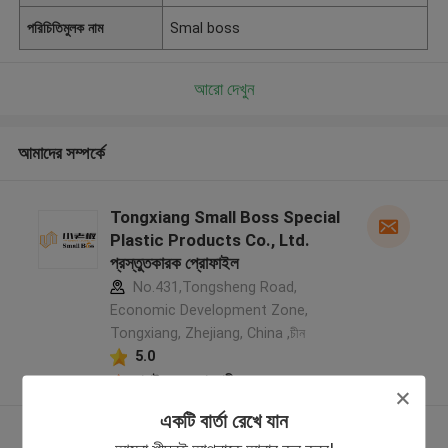
পরিচিতিমুলক নাম
Smal boss
আরো দেখুন
আমাদের সম্পর্কে
Tongxiang Small Boss Special
Plastic Products Co., Ltd.
প্রস্তুতকারক প্রোফাইল
No.431,Tongsheng Road,
Economic Development Zone,
Tongxiang, Zhejiang, China ,চীন
5.0
যাচাইকৃত সরবরাহকারী
একটি বার্তা রেখে যান
আরো দেখুন