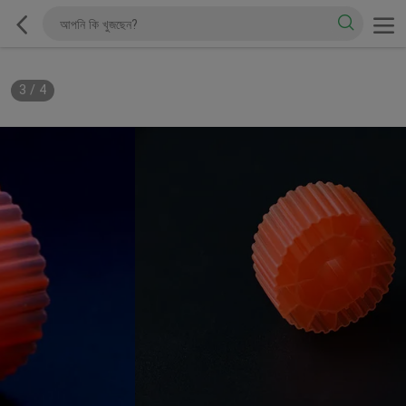
3
/
4