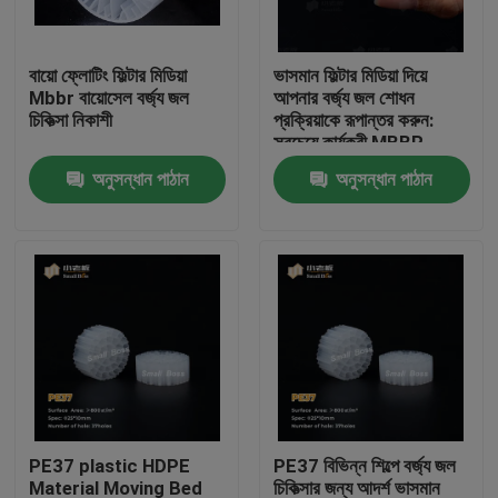
কারখানা ভ্রমণ
বায়ো ফ্লোটিং ফিল্টার মিডিয়া
ভাসমান ফিল্টার মিডিয়া দিয়ে
Mbbr বায়োসেল বর্জ্য জল
আপনার বর্জ্য জল শোধন
চিকিত্সা নিকাশী
প্রক্রিয়াকে রূপান্তর করুন:
মান নিয়ন্ত্রণ
সবচেয়ে কার্যকরী MBBR
বায়োফিল্টার মিডিয়া
অনুসন্ধান পাঠান
অনুসন্ধান পাঠান
আমাদের সাথে যোগাযোগ করুন
ব্লগ
উদ্ধৃতির জন্য আবেদন
এমবিবিআর ফিল্টার মিডিয়া
PE37 plastic HDPE
PE37 বিভিন্ন শিল্পে বর্জ্য জল
এমবিবিআর বায়ো মিডিয়া
Material Moving Bed
চিকিত্সার জন্য আদর্শ ভাসমান