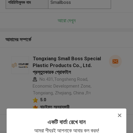
পরিচিতিমুলক নাম
Smallboss
আরো দেখুন
আমাদের সম্পর্কে
Tongxiang Small Boss Special
Plastic Products Co., Ltd.
প্রস্তুতকারক প্রোফাইল
No.431,Tongsheng Road,
Economic Development Zone,
Tongxiang, Zhejiang, China ,চীন
5.0
যাচাইকৃত সরবরাহকারী
একটি বার্তা রেখে যান
আরো দেখুন
আমরা শীঘ্রই আপনাকে আবার কল করব!