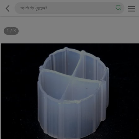
1
/
3