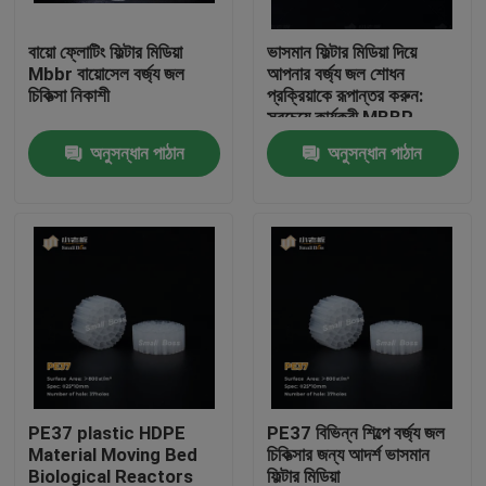
বায়ো ফ্লোটিং ফিল্টার মিডিয়া
ভাসমান ফিল্টার মিডিয়া দিয়ে
কারখানা ভ্রমণ
Mbbr বায়োসেল বর্জ্য জল
আপনার বর্জ্য জল শোধন
চিকিত্সা নিকাশী
প্রক্রিয়াকে রূপান্তর করুন:
সবচেয়ে কার্যকরী MBBR
মান নিয়ন্ত্রণ
বায়োফিল্টার মিডিয়া
অনুসন্ধান পাঠান
অনুসন্ধান পাঠান
আমাদের সাথে যোগাযোগ করুন
ব্লগ
উদ্ধৃতির জন্য আবেদন
এমবিবিআর ফিল্টার মিডিয়া
PE37 plastic HDPE
PE37 বিভিন্ন শিল্পে বর্জ্য জল
Material Moving Bed
চিকিত্সার জন্য আদর্শ ভাসমান
এমবিবিআর বায়ো মিডিয়া
Biological Reactors
ফিল্টার মিডিয়া