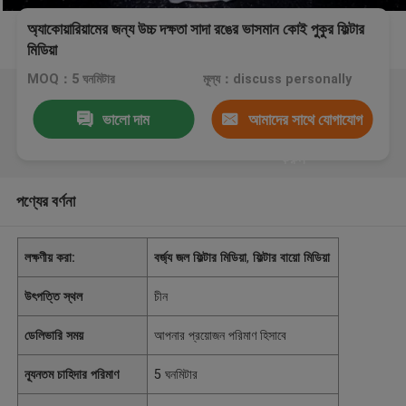
অ্যাকোয়ারিয়ামের জন্য উচ্চ দক্ষতা সাদা রঙের ভাসমান কোই পুকুর ফিল্টার
মিডিয়া
MOQ：5 ঘনমিটার
মূল্য：discuss personally
ভালো দাম
আমাদের সাথে যোগাযোগ
করুন
পণ্যের বর্ণনা
লক্ষণীয় করা:
বর্জ্য জল ফিল্টার মিডিয়া
,
ফিল্টার বায়ো মিডিয়া
উৎপত্তি স্থল
চীন
ডেলিভারি সময়
আপনার প্রয়োজন পরিমাণ হিসাবে
ন্যূনতম চাহিদার পরিমাণ
5 ঘনমিটার