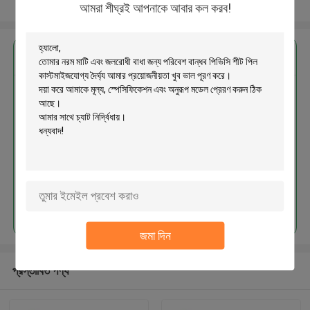
আরো দেখুন
আমরা শীঘ্রই আপনাকে আবার কল করব!
এর সেরা মূল্য পান
নরম মাটি এবং জলরোধী বাধা জন্য পরিবেশ
বান্ধব পিভিসি শীট পিল কাস্টমাইজযোগ্য দৈর্ঘ্য
চালিয়ে
জমা দিন
প্রস্তাবিত পণ্য