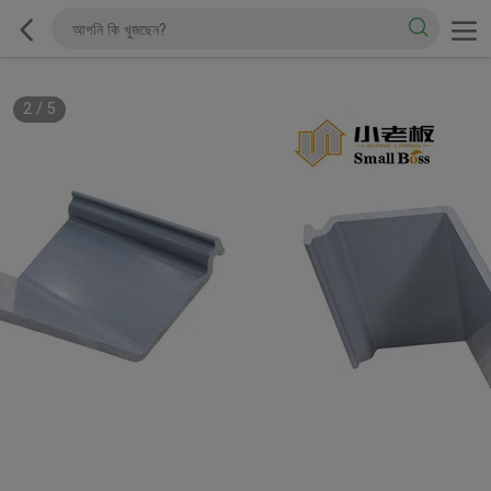
2
/
5