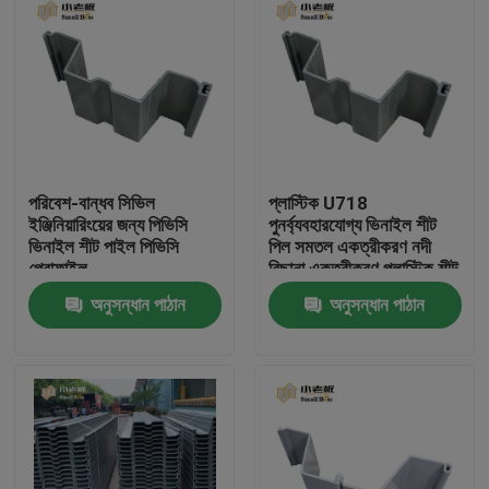
পরিবেশ-বান্ধব সিভিল
প্লাস্টিক U718
ইঞ্জিনিয়ারিংয়ের জন্য পিভিসি
পুনর্ব্যবহারযোগ্য ভিনাইল শীট
ভিনাইল শীট পাইল পিভিসি
পিল সমতল একত্রীকরণ নদী
প্রোফাইল
বিছানা একত্রীকরণ প্লাস্টিক শীট
পিল
অনুসন্ধান পাঠান
অনুসন্ধান পাঠান
বাড়ি
পণ্য
আমাদের সম্পর্কে