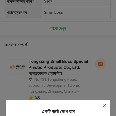
ন্যূনতম চাহিদার পরিমাণ
5 পিসি
পরিচিতিমুলক নাম
Small boss
আরো দেখুন
আমাদের সম্পর্কে
Tongxiang Small Boss Special
Plastic Products Co., Ltd.
প্রস্তুতকারক প্রোফাইল
No.431,Tongsheng Road,
Economic Development Zone,
Tongxiang, Zhejiang, China ,চীন
5.0
যাচাইকৃত সরবরাহকারী
একটি বার্তা রেখে যান