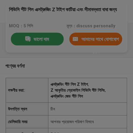
পিভিসি শীট পিল এক্সট্রুজিং Z টাইপ কাটিয়া এবং সীমাবদ্ধতা বাধা জন্য
MOQ：5 পিসি
মূল্য：discuss personally
ভালো দাম
আমাদের সাথে যোগাযোগ
করুন
পণ্যের বর্ণনা
এক্সট্রুডিং শীট পিল Z টাইপ
,
লক্ষণীয় করা:
Z আকৃতির প্রোফাইল পিভিসি শীট পিলিং
,
এক্সট্রুডিং জেড শীট পিল
উৎপত্তি স্থল
চীন
ডেলিভারি সময়
আপনার প্রয়োজন পরিমাণ হিসাবে