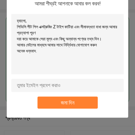
আরো দেখুন
আমরা শীঘ্রই আপনাকে আবার কল করব!
এর সেরা মূল্য পান
পিভিসি শীট পিল এক্সট্রুজিং Z টাইপ কাটিয়া এবং
সীমাবদ্ধতা বাধা জন্য
চালিয়ে
জমা দিন
প্রস্তাবিত পণ্য