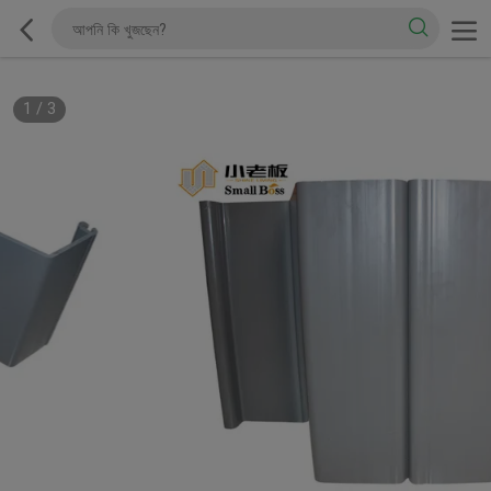
1
/
3