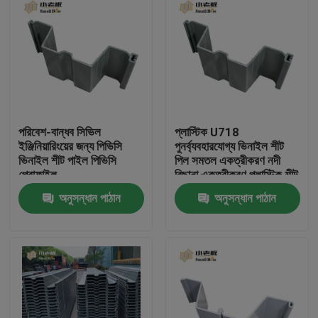
পরিবেশ-বান্ধব সিভিল
প্লাস্টিক U718
ইঞ্জিনিয়ারিংয়ের জন্য পিভিসি
পুনর্ব্যবহারযোগ্য ভিনাইল শীট
ভিনাইল শীট পাইল পিভিসি
পিল সমতল একত্রীকরণ নদী
প্রোফাইল
বিছানা একত্রীকরণ প্লাস্টিক শীট
পিল
অনুসন্ধান পাঠান
অনুসন্ধান পাঠান
বাড়ি
পণ্য
আমাদের সম্পর্কে