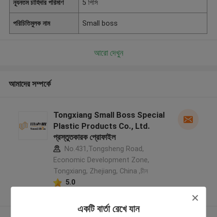
ন্যূনতম চাহিদার পরিমাণ
5 পিসি
পরিচিতিমুলক নাম
Small boss
আরো দেখুন
আমাদের সম্পর্কে
Tongxiang Small Boss Special
Plastic Products Co., Ltd.
প্রস্তুতকারক প্রোফাইল
No.431,Tongsheng Road,
Economic Development Zone,
Tongxiang, Zhejiang, China ,চীন
5.0
যাচাইকৃত সরবরাহকারী
একটি বার্তা রেখে যান