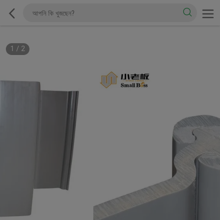
1
/
2