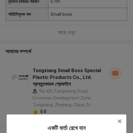
ন্যূনতম চাহিদার পরিমাণ
5 পিসি
পরিচিতিমুলক নাম
Small boss
আরো দেখুন
আমাদের সম্পর্কে
Tongxiang Small Boss Special
Plastic Products Co., Ltd.
প্রস্তুতকারক প্রোফাইল
No.431,Tongsheng Road,
Economic Development Zone,
Tongxiang, Zhejiang, China ,চীন
5.0
যাচাইকৃত সরবরাহকারী
একটি বার্তা রেখে যান