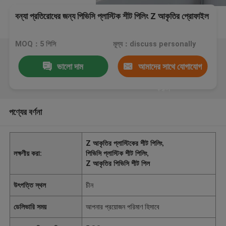
বন্যা প্রতিরোধের জন্য পিভিসি প্লাস্টিক শীট পিলিং Z আকৃতির প্রোফাইল
MOQ：5 পিসি
মূল্য：discuss personally
ভালো দাম
আমাদের সাথে যোগাযোগ
করুন
পণ্যের বর্ণনা
Z আকৃতির প্লাস্টিকের শীট পিলিং
,
লক্ষণীয় করা:
পিভিসি প্লাস্টিক শীট পিলিং
,
Z আকৃতির পিভিসি শীট পিল
উৎপত্তি স্থল
চীন
ডেলিভারি সময়
আপনার প্রয়োজন পরিমাণ হিসাবে