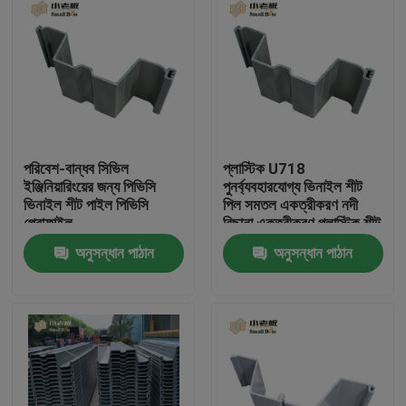
পরিবেশ-বান্ধব সিভিল
প্লাস্টিক U718
ইঞ্জিনিয়ারিংয়ের জন্য পিভিসি
পুনর্ব্যবহারযোগ্য ভিনাইল শীট
ভিনাইল শীট পাইল পিভিসি
পিল সমতল একত্রীকরণ নদী
প্রোফাইল
বিছানা একত্রীকরণ প্লাস্টিক শীট
পিল
অনুসন্ধান পাঠান
অনুসন্ধান পাঠান
বাড়ি
পণ্য
আমাদের সম্পর্কে