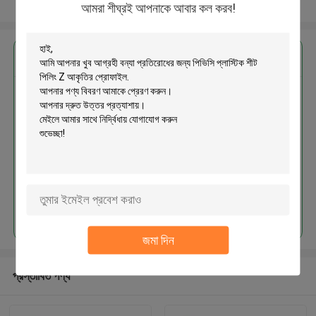
আরো দেখুন
আমরা শীঘ্রই আপনাকে আবার কল করব!
এর সেরা মূল্য পান
বন্যা প্রতিরোধের জন্য পিভিসি প্লাস্টিক শীট
পিলিং Z আকৃতির প্রোফাইল
চালিয়ে
জমা দিন
প্রস্তাবিত পণ্য