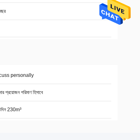
বছর
cuss personally
র প্রয়োজন পরিমাণ হিসাবে
তিদিন 230m³