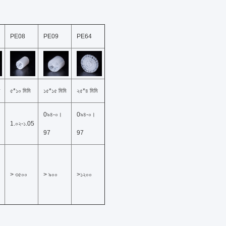
PE08
PE09
PE64
ি
৫*১০ মিমি
১৫*১৫ মিমি
২৫*৪ মিমি
0৯৪-০।
0৯৪-০।
1.০২-১.05
97
97
> ৩৫০০
> ৯০০
>১২০০