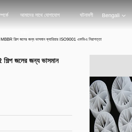
পর্কে
আমাদের সাথে যোগাযোগ
ঘটনাবলী
Bengali
করুন
রাসরি MBBR শিল্প জলের জন্য ভাসমান ক্যারিয়ার ISO9001 এফডিএ নিরাপত্তা
R শিল্প জলের জন্য ভাসমান