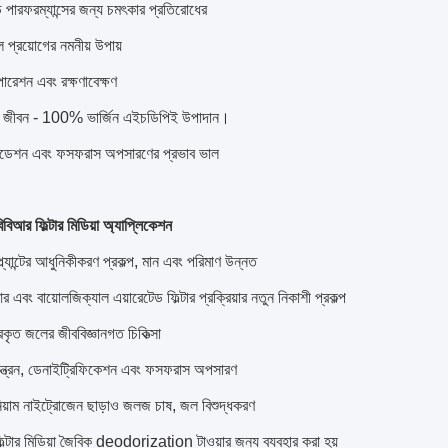
পারফরম্যান্সের জন্য চমৎকার প্রতিরোধের
 প্রয়োগের নমনীয় উপায়
রেশন এবং রক্ষণাবেক্ষণ
েবা জীবন - 100% ভার্জিন এইচডিপিই উপাদান।
ইডেশন এবং ফসফরাস অপসারণের প্রভাব ভাল
িআর ফিল্টার মিডিয়া অ্যাপ্লিকেশন
ল্যান্টের আধুনিকীকরণ প্রকল্প, মান এবং পরিমাণ উন্নত
 এবং বায়োলজিক্যাল এয়ারেটেড ফিল্টার প্রক্রিয়ার নতুন নিকাশী প্রকল্প
ারকৃত জলের জীববিজ্ঞানগত চিকিত্সা
য়ন্ত্রন, ডেনাইট্রিফিকেশন এবং ফসফরাস অপসারণ
িয়াম নাইট্রোজেন ছাড়াও জলজ চাষ, জল বিশুদ্ধকরণ
ল্টার মিডিয়া জৈবিক deodorization টাওয়ার জন্য ব্যবহার করা হয়