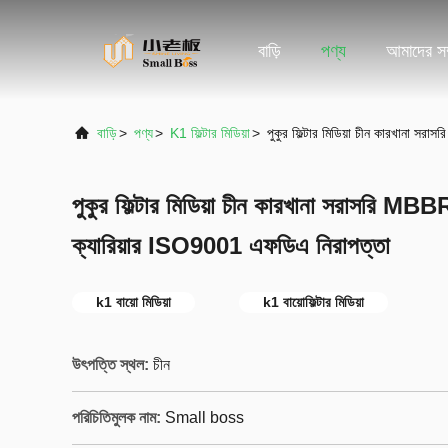
বাড়ি
পণ্য
আমাদের সম্
বাড়ি
>
পণ্য
>
K1 ফিল্টার মিডিয়া
>
পুকুর ফিল্টার মিডিয়া চীন কারখানা স
পুকুর ফিল্টার মিডিয়া চীন কারখানা সরাসরি MBB
ক্যারিয়ার ISO9001 এফডিএ নিরাপত্তা
k1 বায়ো মিডিয়া
k1 বায়োফিল্টার মিডিয়া
উৎপত্তি স্থল:
চীন
পরিচিতিমুলক নাম:
Small boss