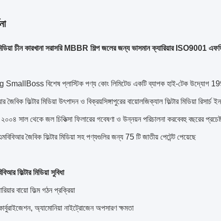
না
ার মিডিয়া চীন কারখানা সরাসরি MBBR শিল্প জলের জন্য ভাসমান ক্যারিয়ার ISO9001 এফড
mallBoss বিশেষ প্লাস্টিক পণ্য কোং লিমিটেড একটি ব্যাপক হাই-টেক উদ্যোগ 1992 সাল
 জৈবিক ফিল্টার মিডিয়া উৎপাদন ও বিক্রয়সিঙ্গাপুরের বায়োলজিক্যাল ফিল্টার মিডিয়া রিসার্
য় ২০০৪ সাল থেকে জল চিকিত্সা ফিলারের গবেষণা ও উন্নয়ন পরিচালনা করবেবহু বছরের প্রচেষ্
বিবিআর জৈবিক ফিল্টার মিডিয়া সহ পণ্যগুলির জন্য 75 টি জাতীয় পেটেন্ট পেয়েছে
িআর ফিল্টার মিডিয়া সুবিধা
ারিয়ার বায়ো ফিল্ম গঠন প্রক্রিয়া
কার্বুরাইজেশন, অ্যামোনিয়া নাইট্রোজেন অপসারণ ক্ষমতা