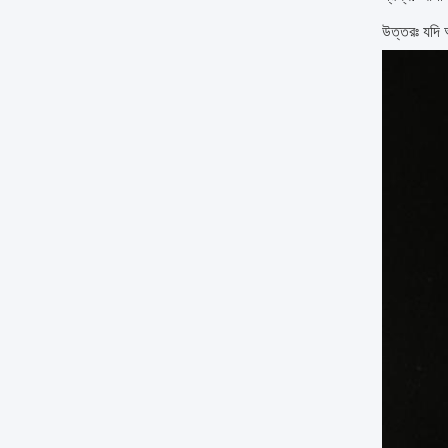
উত্তরঃ যদি 