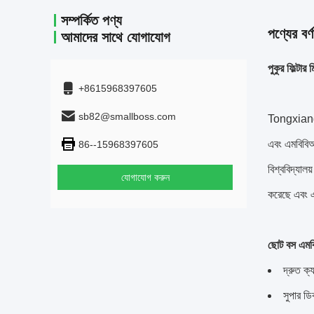
সম্পর্কিত পণ্য
পণ্যের বর্ণ
আমাদের সাথে যোগাযোগ
পুকুর ফিল্ট
+8615968397605
sb82@smallboss.com
Tongxiang S
এবং এমবিবিআর
86--15968397605
বিশ্ববিদ্যাল
যোগাযোগ করুন
করেছে এবং এম
ছোট বস এমবিব
দ্রুত ক্য
সুপার ডি