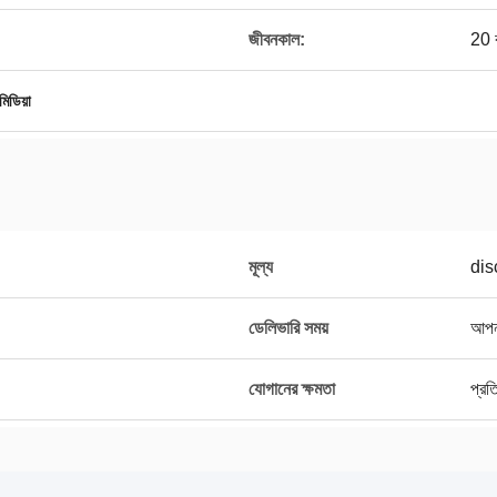
জীবনকাল:
20 
মিডিয়া
মূল্য
dis
ডেলিভারি সময়
আপনা
যোগানের ক্ষমতা
প্র