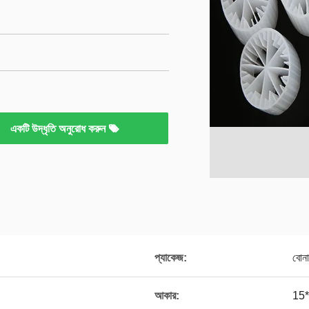
একটি উদ্ধৃতি অনুরোধ করুন
প্যাকেজ:
বোনা
আকার:
15*