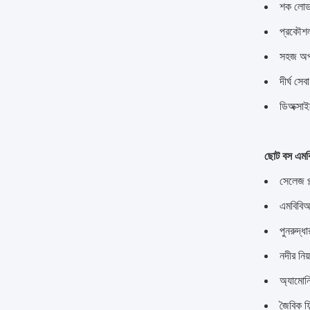
শক লোড 
প্রকৌশল
সহজ অপা
দীর্ঘ স
ডিঅক্সা
ছোট বস এমবিব
সেলেজ প্
এমবিবিআর
পুনরুদ্ধ
নদীর নি
অ্যামোন
জৈবিক ফি