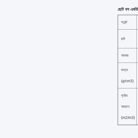
ছোট বস এমবিব
পয়েন্ট
ছবি
আকার
ঘনত্ব
(g/cm3)
পৃষ্ঠের
আয়তন
(m2/m3)