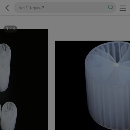
1
/
3