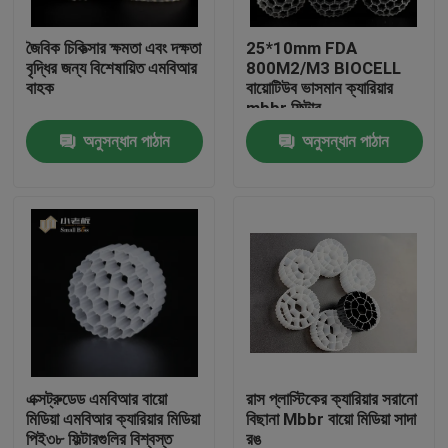
জৈবিক চিকিত্সার ক্ষমতা এবং দক্ষতা
25*10mm FDA
কারখানা ভ্রমণ
বৃদ্ধির জন্য বিশেষায়িত এমবিআর
800M2/M3 BIOCELL
বাহক
বায়োটিউব ভাসমান ক্যারিয়ার
mbbr ফিল্টার
মান নিয়ন্ত্রণ
অনুসন্ধান পাঠান
অনুসন্ধান পাঠান
আমাদের সাথে যোগাযোগ করুন
ব্লগ
উদ্ধৃতির জন্য আবেদন
এমবিবিআর ফিল্টার মিডিয়া
এক্সট্রুডেড এমবিআর বায়ো
রাস প্লাস্টিকের ক্যারিয়ার সরানো
মিডিয়া এমবিআর ক্যারিয়ার মিডিয়া
বিছানা Mbbr বায়ো মিডিয়া সাদা
এমবিবিআর বায়ো মিডিয়া
পিই৩৮ ফিল্টারগুলির বিশ্বস্ত
রঙ