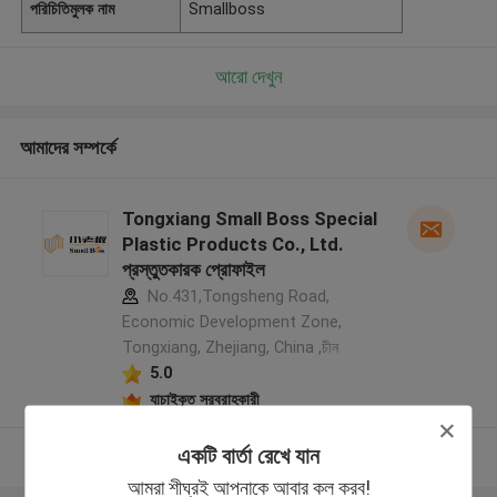
পরিচিতিমুলক নাম
Smallboss
আরো দেখুন
আমাদের সম্পর্কে
Tongxiang Small Boss Special
Plastic Products Co., Ltd.
প্রস্তুতকারক প্রোফাইল
No.431,Tongsheng Road,
Economic Development Zone,
Tongxiang, Zhejiang, China ,চীন
5.0
যাচাইকৃত সরবরাহকারী
একটি বার্তা রেখে যান
আরো দেখুন
আমরা শীঘ্রই আপনাকে আবার কল করব!