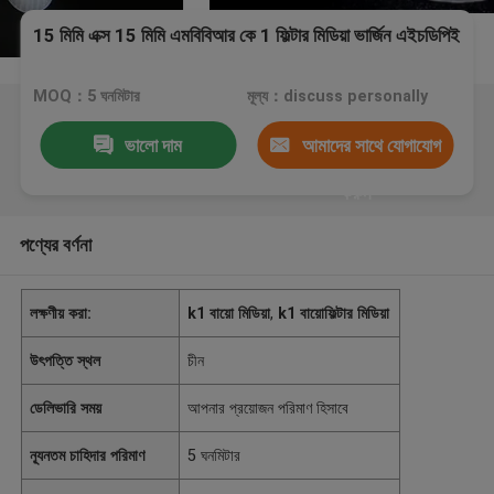
15 মিমি এক্স 15 মিমি এমবিবিআর কে 1 ফিল্টার মিডিয়া ভার্জিন এইচডিপিই
MOQ：5 ঘনমিটার
মূল্য：discuss personally
ভালো দাম
আমাদের সাথে যোগাযোগ
করুন
পণ্যের বর্ণনা
লক্ষণীয় করা:
k1 বায়ো মিডিয়া
,
k1 বায়োফিল্টার মিডিয়া
উৎপত্তি স্থল
চীন
ডেলিভারি সময়
আপনার প্রয়োজন পরিমাণ হিসাবে
ন্যূনতম চাহিদার পরিমাণ
5 ঘনমিটার