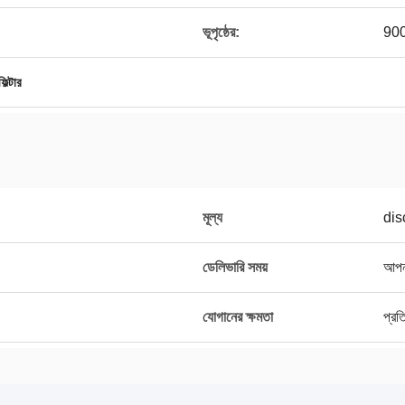
ভূপৃষ্ঠের:
90
িল্টার
মূল্য
dis
ডেলিভারি সময়
আপনা
যোগানের ক্ষমতা
প্র