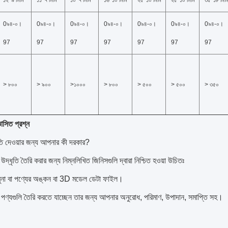
১২*৯ মিমি
১১*৭ মিমি
১০*৭ মিমি
১৬*১০ মিমি
২৫*১০ মিমি
২৫*১০ মিমি
৩৫*১৮ মিম
0৯৪-০।
0৯৪-০।
0৯৪-০।
0৯৪-০।
0৯৪-০।
0৯৪-০।
0৯৪-০।
97
97
97
97
97
97
97
> ৮০০
> ৯০০
>১০০০
> ৮০০
> ৫০০
> ৫০০
> ৩৫০
ঞাসিত প্রশ্ন
ৃতি দেওয়ার জন্য আপনার কী দরকার?
দ্ধৃতি তৈরি করার জন্য নিম্নলিখিত জিনিসগুলি দ্বারা নিশ্চিত হওয়া উচিতঃ
মুনা বা পণ্যের অঙ্কন বা 3D মডেল ডেটা ফাইল।
পণ্যগুলি তৈরি করতে যাচ্ছেন তার জন্য আপনার অনুরোধ, পরিমাণ, উপাদান, সমাপ্তি সহ।