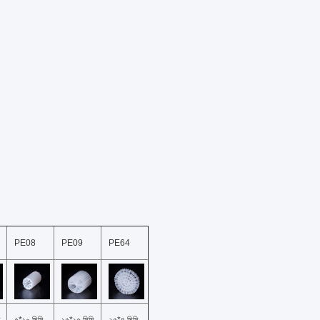
PE08
PE09
PE64