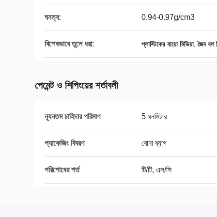
ঘনত্ব:
0.94-0.97g/cm3
বিশেষভাবে তুলে ধরা:
,
প্লাস্টিকের বায়ো মিডিয়া
জৈব বল ফ
পেমেন্ট ও শিপিংয়ের শর্তাবলী
ন্যূনতম চাহিদার পরিমাণ
5 ঘনমিটার
প্যাকেজিং বিবরণ
বোনা ব্যাগ
পরিশোধের শর্ত
টি/টি, এল/সি