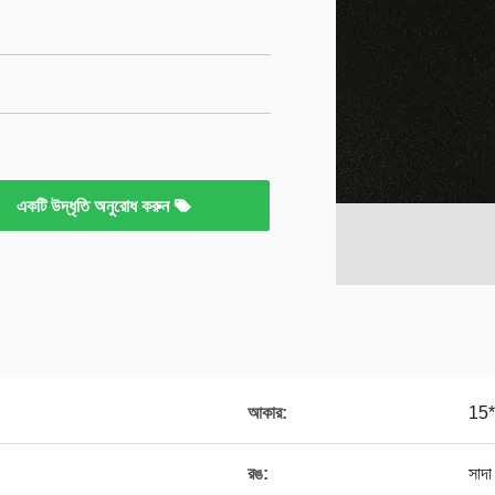
একটি উদ্ধৃতি অনুরোধ করুন
আকার:
15*
রঙ:
সাদা