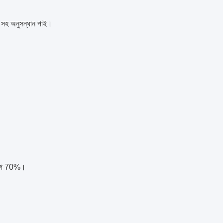
রণ সহ অনুসন্ধান পাই।
 আগে 70%।