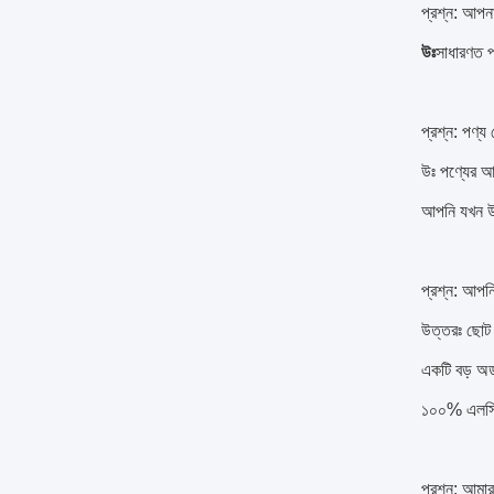
প্রশ্ন: আপন
উঃ
সাধারণত প
প্রশ্ন: পণ্
উঃ পণ্যের আ
আপনি যখন উদ
প্রশ্ন: আপনি
উত্তরঃ ছোট 
একটি বড় অর
১০০% এলস
প্রশ্ন: আমার