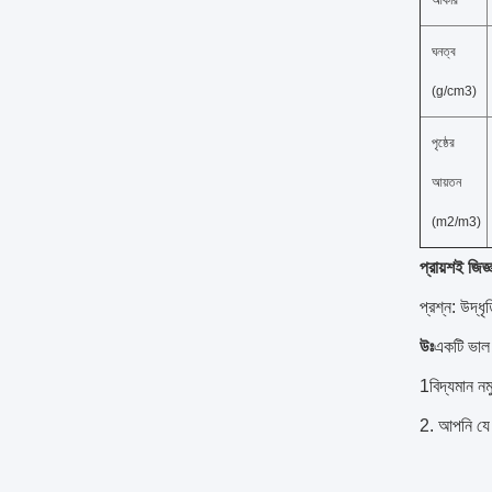
আকার
ঘনত্ব
(g/cm3)
পৃষ্ঠের
আয়তন
(m2/m3)
প্রায়শই জিজ্
প্রশ্ন: উদ্ধ
উঃ
একটি ভাল উ
1বিদ্যমান ন
2. আপনি যে 