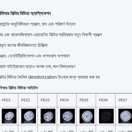
িআর ফিল্টার মিডিয়া অ্যাপ্লিকেশন
ল্যান্টের আধুনিকীকরণ প্রকল্প, মান এবং পরিমাণ উন্নত
 এবং বায়োলজিক্যাল এয়ারেটেড ফিল্টার প্রক্রিয়ার নতুন নিকাশী প্রকল্প
ারকৃত জলের জীববিজ্ঞানগত চিকিত্সা
য়ন্ত্রন, ডেনাইট্রিফিকেশন এবং ফসফরাস অপসারণ
িয়াম নাইট্রোজেন ছাড়াও জলজ চাষ, জল বিশুদ্ধকরণ
ল্টার মিডিয়া জৈবিক deodorization টাওয়ার জন্য ব্যবহার করা হয়
িআর ফিল্টার মিডিয়া আইটেম
PE01
PE02
PE03
PE04
PE05
PE06
PE07