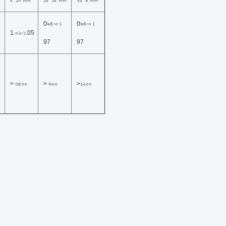
ি
৫*১০ মিমি
১৫*১৫ মিমি
২৫*৪ মিমি
0৯৪-০।
0৯৪-০।
1.০২-১.05
97
97
> ৩৫০০
> ৯০০
>১২০০