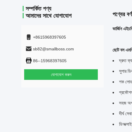
সম্পর্কিত পণ্য
পণ্যের বর্ণ
আমাদের সাথে যোগাযোগ
ভার্জিন এইচড
+8615968397605
sb82@smallboss.com
ছোট বস এমবিব
দ্রুত ক্য
86--15968397605
সুপার ডি
যোগাযোগ করুন
শক লোড 
প্রকৌশল
সহজ অপা
দীর্ঘ স
ডিঅক্সা