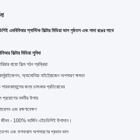
না
িপিই এমবিবিআর প্লাস্টিক ফিল্টার মিডিয়া ভাল পৃষ্ঠতল এবং সাদা রঙের সাথে
িআর ফিল্টার মিডিয়া সুবিধা
ারিয়ার বায়ো ফিল্ম গঠন প্রক্রিয়া
কার্বুরাইজেশন, অ্যামোনিয়া নাইট্রোজেন অপসারণ ক্ষমতা
পারফরম্যান্সের জন্য চমৎকার প্রতিরোধের
 প্রয়োগের নমনীয় উপায়
রেশন এবং রক্ষণাবেক্ষণ
েবা জীবন - 100% ভার্জিন এইচডিপিই উপাদান।
ইডেশন এবং ফসফরাস অপসারণের প্রভাব ভাল