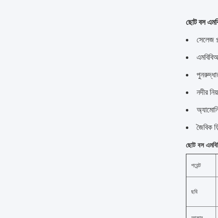
ছোট বস এমবিব
সেলেজ প্
এমবিবিআর
পুনরুদ্ধ
নদীর নি
অ্যামোন
জৈবিক ফি
ছোট বস এমবিব
পয়েন্ট
ছবি