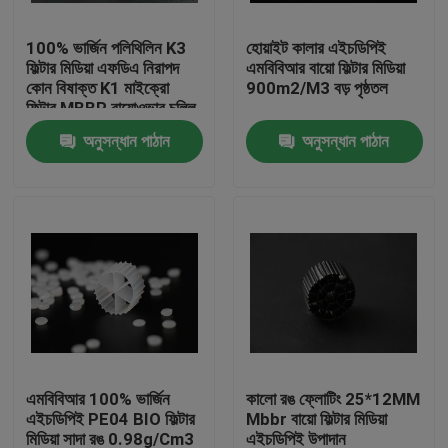
100% ভার্জিন পলিথিলিন K3
হোয়াইট কালার এইচডিপিই
কারখানা ভ্রমণ
ফিল্টার মিডিয়া এফডিএ নিরাপদ
এমবিবিআর বায়ো ফিল্টার মিডিয়া
কোন বিষাক্ত K1 মাইক্রো
900m2/M3 বড় পৃষ্ঠতল
ফিল্টার MBBR বায়োওভার চুল্লি
মান নিয়ন্ত্রণ
চীন প্রস্তুতকারকের
অনুসন্ধান পাঠান
অনুসন্ধান পাঠান
আমাদের সাথে যোগাযোগ করুন
ব্লগ
উদ্ধৃতির জন্য আবেদন
এমবিবিআর ফিল্টার মিডিয়া
এমবিবিআর 100% ভার্জিন
কালো রঙ ফ্লোটিং 25*12MM
এইচডিপিই PE04 BIO ফিল্টার
Mbbr বায়ো ফিল্টার মিডিয়া
এমবিবিআর বায়ো মিডিয়া
মিডিয়া সাদা রঙ 0.98g/Cm3
এইচডিপিই উপাদান