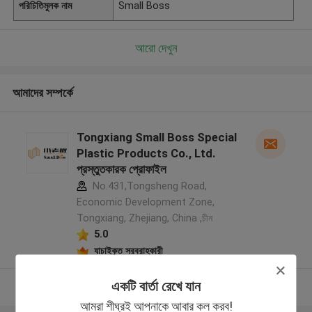
পরিচিতিমুলক নাম
Small Boss
আরো দেখুন
আমাদের সম্পর্কে
Tongxiang Small Boss Special
Plastic Products Co., Ltd.
প্রস্তুতকারক প্রোফাইল
No.431,Tongsheng Road,
Economic Development Zone,
Tongxiang, Zhejiang, China ,চীন
5.0
যাচাইকৃত সরবরাহকারী
একটি বার্তা রেখে যান
আরো দেখুন
আমরা শীঘ্রই আপনাকে আবার কল করব!