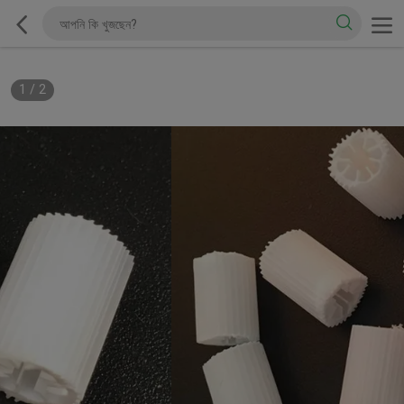
1
/
2