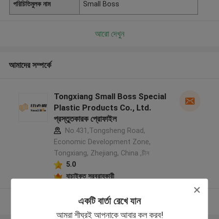
পরিচিতিমুলক নাম
Small Boss
আরো দেখুন
আমাদের সম্পর্কে
Tongxiang Small Boss Special
Plastic Products Co., Ltd.
প্রস্তুতকারক প্রোফাইল
No.431,Tongsheng Road,
Economic Development Zone,
Tongxiang, Zhejiang, China ,চীন
5.0
যাচাইকৃত সরবরাহকারী
একটি বার্তা রেখে যান
আরো দেখুন
আমরা শীঘ্রই আপনাকে আবার কল করব!