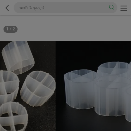
1
/
2