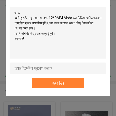
এর সেরা মূল্য পান
বায়ুচলাচল সরঞ্জাম 12*9MM Mbbr জল
চিকিত্সা আইএফএএস প্রযুক্তি দ্রুত বায়োফিল্ম
বৃদ্ধি
চালিয়ে
জমা দিন
প্রস্তাবিত পণ্য