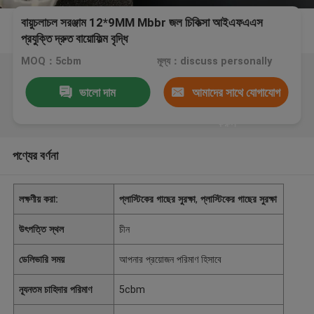
বায়ুচলাচল সরঞ্জাম 12*9MM Mbbr জল চিকিত্সা আইএফএএস
প্রযুক্তি দ্রুত বায়োফিল্ম বৃদ্ধি
MOQ：5cbm
মূল্য：discuss personally
ভালো দাম
আমাদের সাথে যোগাযোগ
করুন
পণ্যের বর্ণনা
লক্ষণীয় করা:
প্লাস্টিকের গাছের সুরক্ষা
,
প্লাস্টিকের গাছের সুরক্ষা
উৎপত্তি স্থল
চীন
ডেলিভারি সময়
আপনার প্রয়োজন পরিমাণ হিসাবে
ন্যূনতম চাহিদার পরিমাণ
5cbm