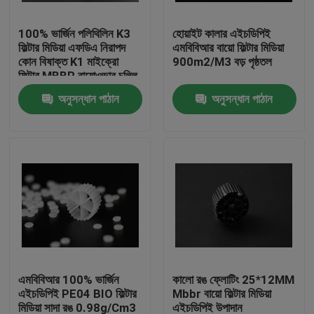
100% ভার্জিন পলিথিলিন K3
হোয়াইট কালার এইচডিপিই
কারখানা ভ্রমণ
ফিল্টার মিডিয়া এফডিএ নিরাপদ
এমবিবিআর বায়ো ফিল্টার মিডিয়া
কোন বিষাক্ত K1 মাইক্রো
900m2/M3 বড় পৃষ্ঠতল
ফিল্টার MBBR বায়োওভার চুল্লি
মান নিয়ন্ত্রণ
চীন প্রস্তুতকারকের
অনুসন্ধান পাঠান
অনুসন্ধান পাঠান
আমাদের সাথে যোগাযোগ করুন
ব্লগ
উদ্ধৃতির জন্য আবেদন
এমবিবিআর ফিল্টার মিডিয়া
এমবিবিআর 100% ভার্জিন
কালো রঙ ফ্লোটিং 25*12MM
এইচডিপিই PE04 BIO ফিল্টার
Mbbr বায়ো ফিল্টার মিডিয়া
এমবিবিআর বায়ো মিডিয়া
মিডিয়া সাদা রঙ 0.98g/Cm3
এইচডিপিই উপাদান