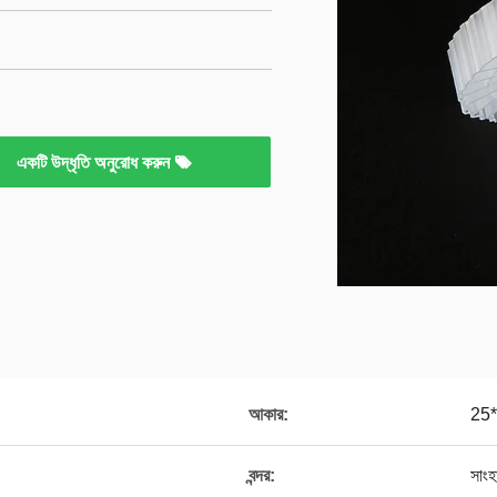
একটি উদ্ধৃতি অনুরোধ করুন
আকার:
25*
বন্দর:
সাংহ