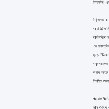
রিঅ্যাক্টর (
টার্বুলেন্সের 
বায়োফিল্টার 
কার্যকারিতা 
এই পণ্যগুলির 
জুড়ে মিডিয়
বায়ুচলাচলের
অর্জন করতে 
নিয়মিত রক্ষ
প্রয়োজনীয় 
ভাল ঘূর্ণিঝ