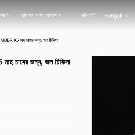
পর্কে
আমাদের সাথে যোগাযোগ
ঘটনাবলী
Bengali
করুন
য়া MBBR K5 মাছ চাষের জন্য, জল চিকিত্সা
মাছ চাষের জন্য, জল চিকিত্সা