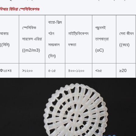
িআর মিডিয়া স্পেসিফিকেশনঃ
বায়ো-ফিল্ম 
স্পেসিফিক 
পছন্দসই 
আকার 
গঠন 
নাইট্রিফিকেশন 
সেবা জীবন 
সারফেস এরিয়া 
তাপমাত্রা 
((মিমি)
সময়কাল
দক্ষতা
((বছর)
((m2/m3)
(oC)
(দিন)
Φ২৫×৪
>১২০০
৫-১৫
৪০০-১২০০
<৬৫
≥20