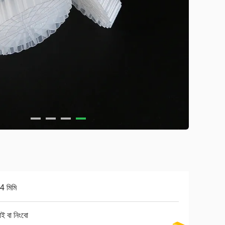
4 মিমি
াই বা নিংবো