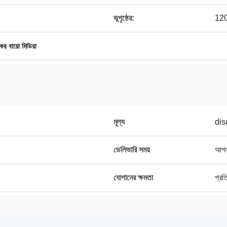
ভূপৃষ্ঠের:
12
কের বায়ো মিডিয়া
মূল্য
dis
ডেলিভারি সময়
আপনা
যোগানের ক্ষমতা
প্র