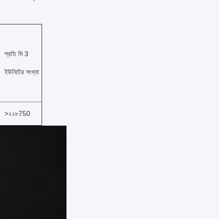
প্রতি মি 3 
ইউনিটের সংখ্যা
>২২৮750