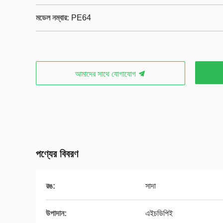
মডেল নম্বার:
PE64
আমাদের সাথে যোগাযোগ
পণ্যের বিবরণ
রঙ:
সাদা
উপাদান:
এইচডিপিই