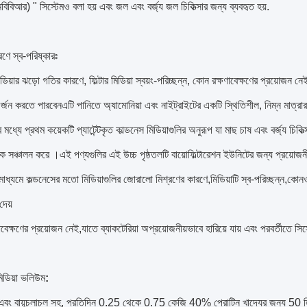
এমবিবিআর) " সিস্টেমও বলা হয় এবং জল এবং বর্জ্য জল চিকিত্সার জন্য ব্যবহৃত হয়.
কারণে স্ব-পরিষ্কারঃ
মিডিয়ার ঝড়ো গতির কারণে, ফিল্টার মিডিয়া স্বয়ং-পরিচ্ছন্ন, কোন রক্ষণাবেক্ষণের প্রয়োজন নেই
অর্জন করতে পারবেনএটি পানিতে অ্যামোনিয়া এবং নাইট্রাইটের একটি স্থিতিশীল, নিম্ন মাত্র
মধ্যে প্রথম কয়েকটি প্যাটেন্টকৃত কাল্ডনেস মিডিয়াগুলির অনুরূপ যা মাছ চাষ এবং বর্জ্য চিকিত
াকে সঞ্চালন করে ।এই পণ্যগুলির এই উচ্চ পৃষ্ঠতলটি বায়োফিল্টারেশন ইউনিটের জন্য প্রয়োজ
 মাধ্যমে কল্ডনেসের মতো মিডিয়াগুলির জোরালো মিশ্রণের কারণে,মিডিয়াটি স্ব-পরিচ্ছন্ন,কোনও
দেয়
ণাবেক্ষণের প্রয়োজন নেই,যাতে ব্যাকটেরিয়া অপ্রয়োজনীয়ভাবে হারিয়ে যায় এবং পরবর্তীতে সি
মিডিয়া ভলিউম
:
ড় এবং বায়ুচলাচল সহ, প্রতিদিন 0.25 থেকে 0.75 কেজি 40% প্রোটিন খাদ্যের জন্য 50 লি