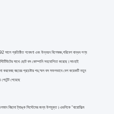
ে প্রতিষ্ঠিত গবেষণা এবং উন্নয়ন বিশেষজ্ঞ,পরিবেশ বান্ধব পণ্য
র্চ ইনস্টিটিউটের সাথে ছোট বস কোম্পানি সহযোগিতা করেছে।সাংহাই
লনা করবেবহু বছরের প্রচেষ্টার পর,স্মল বস সফলভাবে বেশ কয়েকটি নতুন
 পেটেন্ট পেয়েছে
 চলমান বিছানা ট্যাঙ্ক সিস্টেমের জন্য উপযুক্ত।এগুলিকে "বায়োফিল্ম