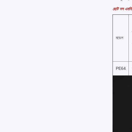
ছোট বস এমবিব
মডেল
PE64