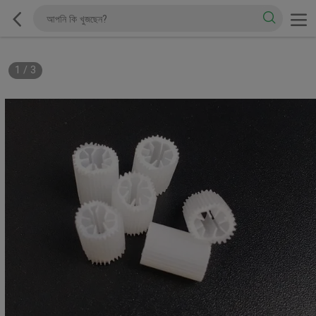
1
/
3