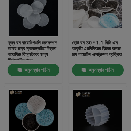
ক্ষুদ্র বস বায়োচিপগুলি জলসম্পদ
ছোট বস 30 * 1.1 মিমি এস
চাষের জন্য স্থানান্তরিত বিছানা
আকৃতি এমবিবিআর ফিল্টার জলজ
বায়োফিল্ম রিঅ্যাক্টরের জন্য
চাষ বায়োচিপ এক্সট্রুশন প্রক্রিয়া
শীর্ষস্থানীয় পছন্দ
অনুসন্ধান পাঠান
অনুসন্ধান পাঠান
বাড়ি
পণ্য
আমাদের সম্পর্কে