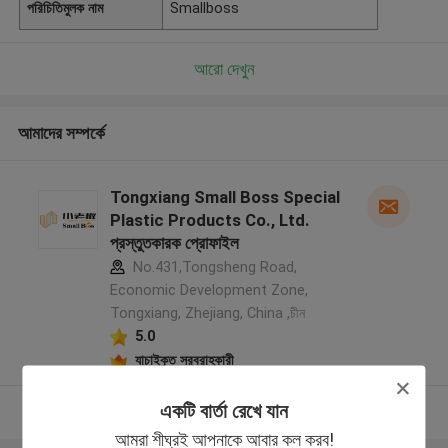
পরিচিতিমুলক নাম
Smallboss
আরো দেখুন
আমাদের সম্পর্কে
Tongxiang Small Boss Special
Plastic Products Co., Ltd.
প্রস্তুতকারক প্রোফাইল
No.431,Tongsheng Road,
Economic Development Zone,
Tongxiang, Zhejiang, China ,চীন
5.0
যাচাইকৃত সরবরাহকারী
একটি বার্তা রেখে যান
আরো দেখুন
আমরা শীঘ্রই আপনাকে আবার কল করব!