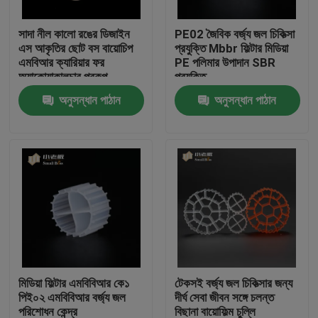
সাদা নীল কালো রঙের ডিজাইন
PE02 জৈবিক বর্জ্য জল চিকিত্সা
কারখানা ভ্রমণ
এস আকৃতির ছোট বস বায়োচিপ
প্রযুক্তি Mbbr ফিল্টার মিডিয়া
এমবিআর ক্যারিয়ার ফর
PE পলিমার উপাদান SBR
অ্যাকোয়াকালচার প্রকল্প
প্রযুক্তি
মান নিয়ন্ত্রণ
অনুসন্ধান পাঠান
অনুসন্ধান পাঠান
আমাদের সাথে যোগাযোগ করুন
ব্লগ
উদ্ধৃতির জন্য আবেদন
এমবিবিআর ফিল্টার মিডিয়া
মিডিয়া ফিল্টার এমবিবিআর কে১
টেকসই বর্জ্য জল চিকিত্সার জন্য
পিই০২ এমবিবিআর বর্জ্য জল
দীর্ঘ সেবা জীবন সঙ্গে চলন্ত
এমবিবিআর বায়ো মিডিয়া
পরিশোধন কেন্দ্র
বিছানা বায়োফিল্ম চুল্লি