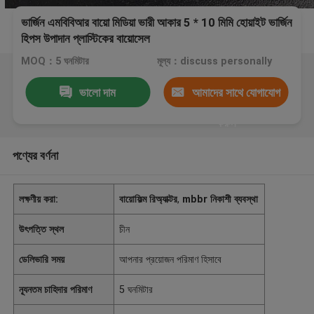
ভার্জিন এমবিবিআর বায়ো মিডিয়া ভারী আকার 5 * 10 মিমি হোয়াইট ভার্জিন
হিপস উপাদান প্লাস্টিকের বায়োসেল
MOQ：5 ঘনমিটার
মূল্য：discuss personally
ভালো দাম
আমাদের সাথে যোগাযোগ
করুন
পণ্যের বর্ণনা
লক্ষণীয় করা:
বায়োফিল্ম রিঅ্যাক্টর
,
mbbr নিকাশী ব্যবস্থা
উৎপত্তি স্থল
চীন
ডেলিভারি সময়
আপনার প্রয়োজন পরিমাণ হিসাবে
ন্যূনতম চাহিদার পরিমাণ
5 ঘনমিটার