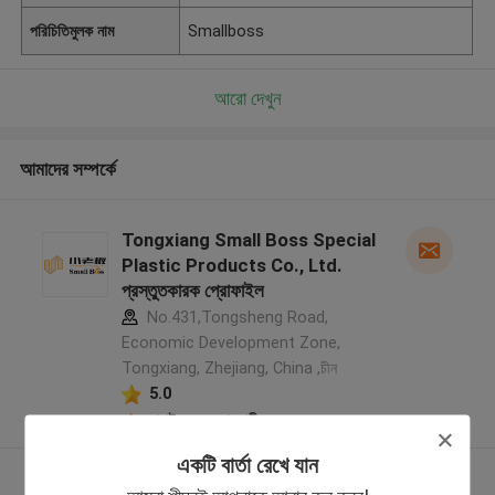
পরিচিতিমুলক নাম
Smallboss
আরো দেখুন
আমাদের সম্পর্কে
Tongxiang Small Boss Special
Plastic Products Co., Ltd.
প্রস্তুতকারক প্রোফাইল
No.431,Tongsheng Road,
Economic Development Zone,
Tongxiang, Zhejiang, China ,চীন
5.0
যাচাইকৃত সরবরাহকারী
একটি বার্তা রেখে যান
আরো দেখুন