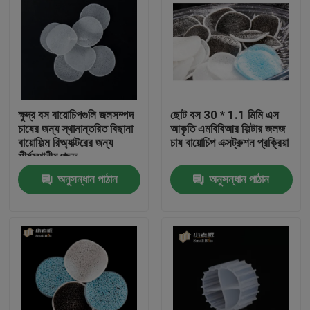
ক্ষুদ্র বস বায়োচিপগুলি জলসম্পদ
ছোট বস 30 * 1.1 মিমি এস
চাষের জন্য স্থানান্তরিত বিছানা
আকৃতি এমবিবিআর ফিল্টার জলজ
বায়োফিল্ম রিঅ্যাক্টরের জন্য
চাষ বায়োচিপ এক্সট্রুশন প্রক্রিয়া
শীর্ষস্থানীয় পছন্দ
অনুসন্ধান পাঠান
অনুসন্ধান পাঠান
বাড়ি
পণ্য
আমাদের সম্পর্কে