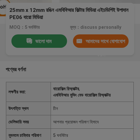
25mm x 12mm রঙিন এমবিবিআর ফিল্টার মিডিয়া এইচডিপিই উপাদান
PE06 বায়ো মিডিয়া
MOQ：5 ঘনমিটার
মূল্য：discuss personally
ভালো দাম
আমাদের সাথে যোগাযোগ
করুন
পণ্যের বর্ণনা
বায়োফিল্ম রিঅ্যাক্টর
,
লক্ষণীয় করা:
এমবিবিআর মুভিং বেড বায়োফিল্ম রিঅ্যাক্টর
উৎপত্তি স্থল
চীন
ডেলিভারি সময়
আপনার প্রয়োজন পরিমাণ হিসাবে
ন্যূনতম চাহিদার পরিমাণ
5 ঘনমিটার