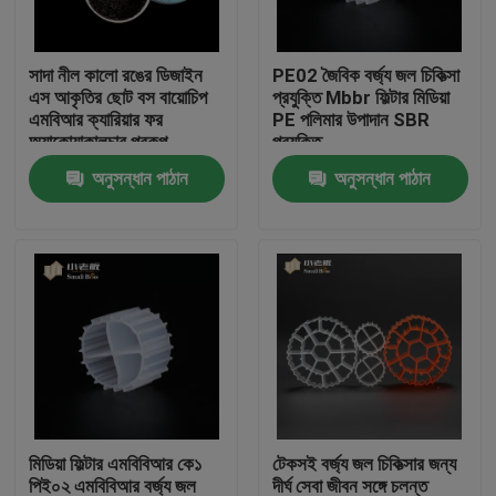
কারখানা ভ্রমণ
সাদা নীল কালো রঙের ডিজাইন
PE02 জৈবিক বর্জ্য জল চিকিত্সা
এস আকৃতির ছোট বস বায়োচিপ
প্রযুক্তি Mbbr ফিল্টার মিডিয়া
এমবিআর ক্যারিয়ার ফর
PE পলিমার উপাদান SBR
মান নিয়ন্ত্রণ
অ্যাকোয়াকালচার প্রকল্প
প্রযুক্তি
অনুসন্ধান পাঠান
অনুসন্ধান পাঠান
আমাদের সাথে যোগাযোগ করুন
ব্লগ
উদ্ধৃতির জন্য আবেদন
এমবিবিআর ফিল্টার মিডিয়া
মিডিয়া ফিল্টার এমবিবিআর কে১
টেকসই বর্জ্য জল চিকিত্সার জন্য
এমবিবিআর বায়ো মিডিয়া
পিই০২ এমবিবিআর বর্জ্য জল
দীর্ঘ সেবা জীবন সঙ্গে চলন্ত