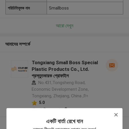
পরিচিতিমুলক নাম
Smallboss
আরো দেখুন
আমাদের সম্পর্কে
Tongxiang Small Boss Special
Plastic Products Co., Ltd.
প্রস্তুতকারক প্রোফাইল
No.431,Tongsheng Road,
Economic Development Zone,
Tongxiang, Zhejiang, China ,চীন
5.0
যাচাইকৃত সরবরাহকারী
একটি বার্তা রেখে যান
আরো দেখুন