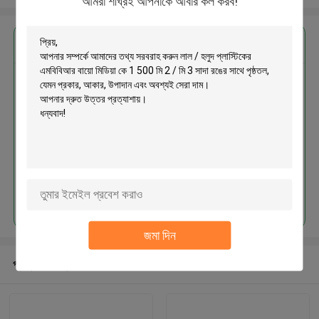
আমরা শীঘ্রই আপনাকে আবার কল করব!
এর সেরা মূল্য পান
লাল / হলুদ প্লাস্টিকের এমবিবিআর বায়ো মিডিয়া
কে 1 500 মি 2 / মি 3 সাদা রঙের সাথে
পৃষ্ঠতল
চালিয়ে
জমা দিন
প্রস্তাবিত পণ্য