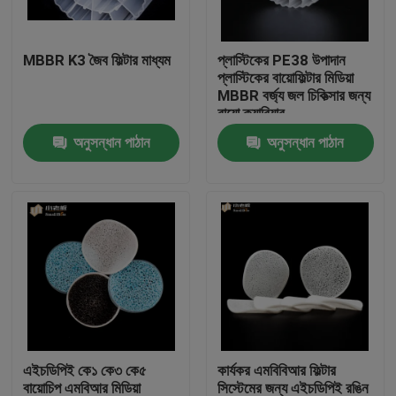
কারখানা ভ্রমণ
MBBR K3 জৈব ফিল্টার মাধ্যম
প্লাস্টিকের PE38 উপাদান
প্লাস্টিকের বায়োফিল্টার মিডিয়া
MBBR বর্জ্য জল চিকিত্সার জন্য
মান নিয়ন্ত্রণ
বায়ো ক্যারিয়ার
অনুসন্ধান পাঠান
অনুসন্ধান পাঠান
আমাদের সাথে যোগাযোগ করুন
ব্লগ
উদ্ধৃতির জন্য আবেদন
এমবিবিআর ফিল্টার মিডিয়া
এইচডিপিই কে১ কে৩ কে৫
কার্যকর এমবিবিআর ফিল্টার
এমবিবিআর বায়ো মিডিয়া
বায়োচিপ এমবিআর মিডিয়া
সিস্টেমের জন্য এইচডিপিই রঙিন