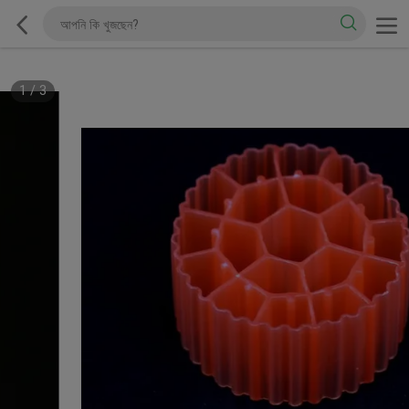
1
/
3