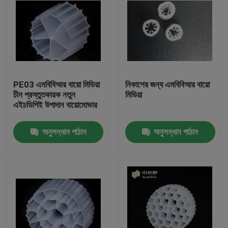
PE03 এমবিবিআর বায়ো মিডিয়া
নিকাশের জন্য এমবিবিআর বায়ো
চীন প্রস্তুতকারক নতুন
মিডিয়া
এইচডিপিই উপাদান বায়োমোভার
অনুসন্ধান পাঠান
অনুসন্ধান পাঠান
বাড়ি
পণ্য
আমাদের সম্পর্কে