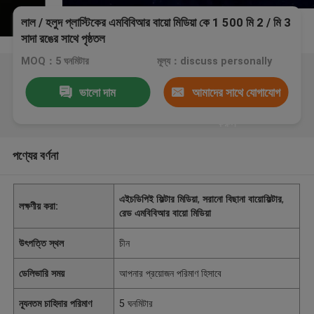
লাল / হলুদ প্লাস্টিকের এমবিবিআর বায়ো মিডিয়া কে 1 500 মি 2 / মি 3
সাদা রঙের সাথে পৃষ্ঠতল
MOQ：5 ঘনমিটার
মূল্য：discuss personally
ভালো দাম
আমাদের সাথে যোগাযোগ
করুন
পণ্যের বর্ণনা
এইচডিপিই ফিল্টার মিডিয়া
,
সরানো বিছানা বায়োফিল্টার
,
লক্ষণীয় করা:
রেড এমবিবিআর বায়ো মিডিয়া
উৎপত্তি স্থল
চীন
ডেলিভারি সময়
আপনার প্রয়োজন পরিমাণ হিসাবে
ন্যূনতম চাহিদার পরিমাণ
5 ঘনমিটার