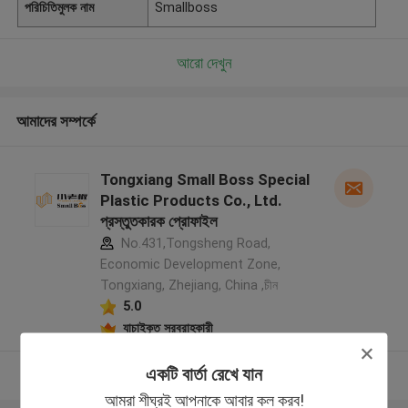
পরিচিতিমুলক নাম
Smallboss
আরো দেখুন
আমাদের সম্পর্কে
Tongxiang Small Boss Special
Plastic Products Co., Ltd.
প্রস্তুতকারক প্রোফাইল
No.431,Tongsheng Road,
Economic Development Zone,
Tongxiang, Zhejiang, China ,চীন
5.0
যাচাইকৃত সরবরাহকারী
একটি বার্তা রেখে যান
আরো দেখুন
আমরা শীঘ্রই আপনাকে আবার কল করব!