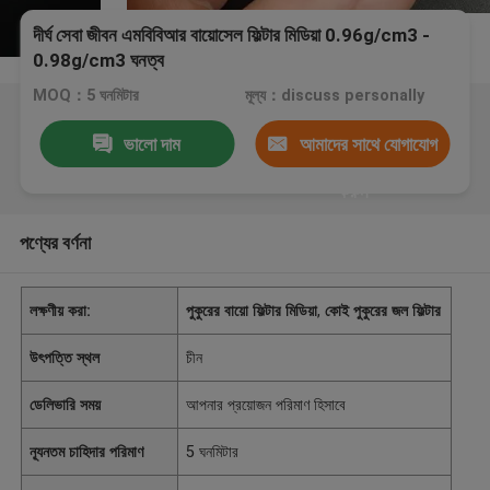
দীর্ঘ সেবা জীবন এমবিবিআর বায়োসেল ফিল্টার মিডিয়া 0.96g/cm3 -
0.98g/cm3 ঘনত্ব
MOQ：5 ঘনমিটার
মূল্য：discuss personally
ভালো দাম
আমাদের সাথে যোগাযোগ
করুন
পণ্যের বর্ণনা
লক্ষণীয় করা:
পুকুরের বায়ো ফিল্টার মিডিয়া
,
কোই পুকুরের জল ফিল্টার
উৎপত্তি স্থল
চীন
ডেলিভারি সময়
আপনার প্রয়োজন পরিমাণ হিসাবে
ন্যূনতম চাহিদার পরিমাণ
5 ঘনমিটার