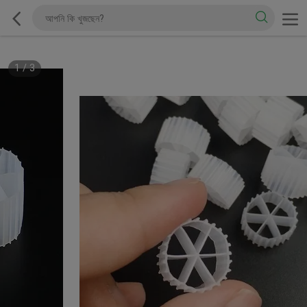
1
/
3