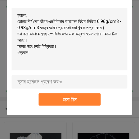
এর সেরা মূল্য পান
দীর্ঘ সেবা জীবন এমবিবিআর বায়োসেল ফিল্টার
মিডিয়া 0.96g/cm3 - 0.98g/cm3
ঘনত্ব
চালিয়ে
জমা দিন
প্রস্তাবিত পণ্য