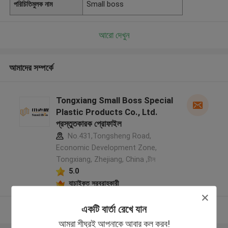
পরিচিতিমুলক নাম
Small boss
আরো দেখুন
আমাদের সম্পর্কে
Tongxiang Small Boss Special
Plastic Products Co., Ltd.
প্রস্তুতকারক প্রোফাইল
No.431,Tongsheng Road,
Economic Development Zone,
Tongxiang, Zhejiang, China ,চীন
5.0
যাচাইকৃত সরবরাহকারী
একটি বার্তা রেখে যান
আরো দেখুন
আমরা শীঘ্রই আপনাকে আবার কল করব!