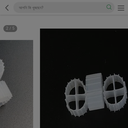
2
/
5