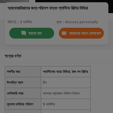
অ্যাকোয়ারিয়ামের জন্য পরিবেশ বান্ধব প্লাস্টিক ফিল্টার মিডিয়া
MOQ：5 ঘনমিটার
মূল্য：discuss personally
ভালো দাম
আমাদের সাথে যোগাযোগ
করুন
পণ্যের বর্ণনা
লক্ষণীয় করা:
প্লাস্টিকের বায়ো মিডিয়া
,
জৈব বল ফিল্টার
উৎপত্তি স্থল
চীন
ডেলিভারি সময়
আপনার প্রয়োজন পরিমাণ হিসাবে
ন্যূনতম চাহিদার পরিমাণ
5 ঘনমিটার