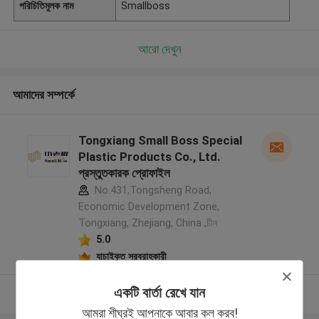
পরিচিতিমুলক নাম
Smallboss
আরো দেখুন
আমাদের সম্পর্কে
Tongxiang Small Boss Special
Plastic Products Co., Ltd.
প্রস্তুতকারক প্রোফাইল
No.431,Tongsheng Road,
Economic Development Zone,
Tongxiang, Zhejiang, China ,চীন
5.0
যাচাইকৃত সরবরাহকারী
একটি বার্তা রেখে যান
আরো দেখুন
আমরা শীঘ্রই আপনাকে আবার কল করব!