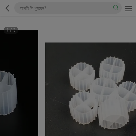
1
/
3