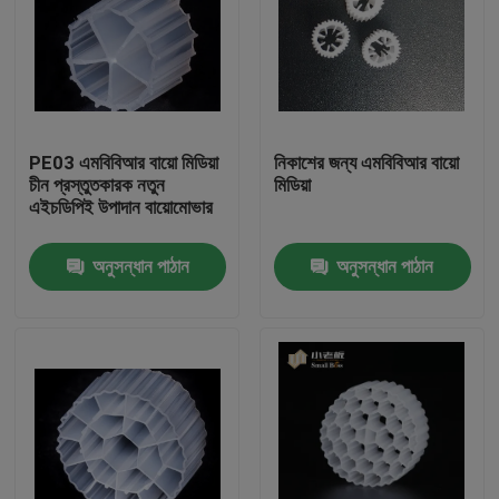
PE03 এমবিবিআর বায়ো মিডিয়া
নিকাশের জন্য এমবিবিআর বায়ো
চীন প্রস্তুতকারক নতুন
মিডিয়া
এইচডিপিই উপাদান বায়োমোভার
অনুসন্ধান পাঠান
অনুসন্ধান পাঠান
বাড়ি
পণ্য
আমাদের সম্পর্কে