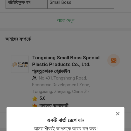
পরিচিতিমুলক নাম
Small Boss
আরো দেখুন
আমাদের সম্পর্কে
Tongxiang Small Boss Special
Plastic Products Co., Ltd.
প্রস্তুতকারক প্রোফাইল
No.431,Tongsheng Road,
Economic Development Zone,
Tongxiang, Zhejiang, China ,চীন
5.0
যাচাইকৃত সরবরাহকারী
একটি বার্তা রেখে যান
আরো দেখুন
আমরা শীঘ্রই আপনাকে আবার কল করব!