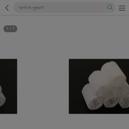
1
/
1