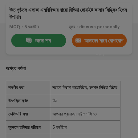
উচ্চ পৃষ্ঠতল এলাকা এমবিবিআর বায়ো মিডিয়া হোয়াইট কালার সিঙ্কিং হিপস
উপাদান
MOQ：5 ঘনমিটার
মূল্য：discuss personally
ভালো দাম
আমাদের সাথে যোগাযোগ
করুন
পণ্যের বর্ণনা
লক্ষণীয় করা:
সরানো বিছানা বায়োফিল্টার
,
চলমান মিডিয়া ফিল্টার
উৎপত্তি স্থল
চীন
ডেলিভারি সময়
আপনার প্রয়োজন পরিমাণ হিসাবে
ন্যূনতম চাহিদার পরিমাণ
5 ঘনমিটার