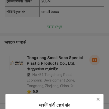
ন্যূনতম চাহিদার পরিমাণ
2CBM
পরিচিতিমুলক নাম
small boss
আরো দেখুন
আমাদের সম্পর্কে
Tongxiang Small Boss Special
Plastic Products Co., Ltd.
প্রস্তুতকারক প্রোফাইল
No.431,Tongsheng Road,
Economic Development Zone,
Tongxiang, Zhejiang, China ,চীন
5.0
যাচাইকৃত সরবরাহকারী
একটি বার্তা রেখে যান