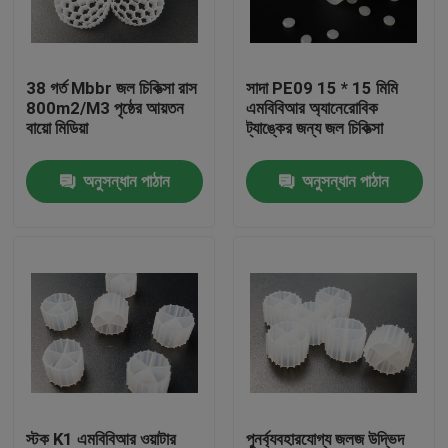
কারখানা ভ্রমণ
38 গর্ত Mbbr জল চিকিত্সা রাস
সাদা PE09 15 * 15 মিমি
800m2/M3 পৃষ্ঠের আয়তন
এমবিবিআর অ্যানেরোবিক
মান নিয়ন্ত্রণ
বায়ো মিডিয়া
ট্যাঙ্কের জন্য জল চিকিত্সা
অনুসন্ধান পাঠান
অনুসন্ধান পাঠান
আমাদের সাথে যোগাযোগ করুন
ব্লগ
উদ্ধৃতির জন্য আবেদন
এমবিবিআর ফিল্টার মিডিয়া
এমবিবিআর বায়ো মিডিয়া
স্টক K1 এমবিবিআর ওয়াটার
পুনর্ব্যবহারযোগ্য জলজ উদ্ভিদ