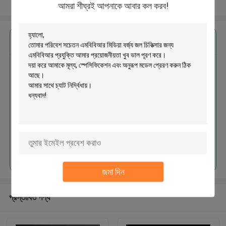
আরো দেখুন
আমরা শীঘ্রই আপনাকে আবার কল করব!
এর সেরা মূল্য পান
পরিবেশ সচেতন এমবিবিআর মিডিয়া বর্জ্য জল
চিকিত্সার জন্য এমবিবিআর প্রযুক্তি
চালিয়ে
জমা দিন
প্রস্তাবিত পণ্য