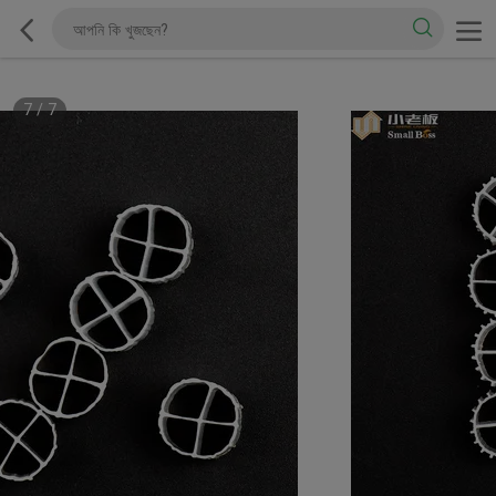
7
/
7