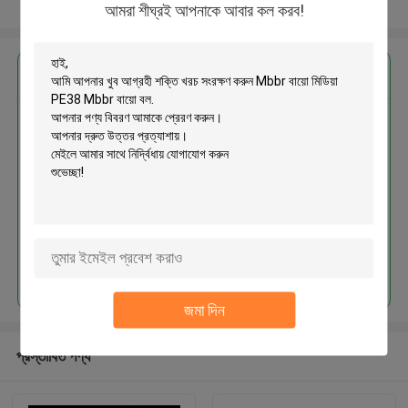
আরো দেখুন
আমরা শীঘ্রই আপনাকে আবার কল করব!
এর সেরা মূল্য পান
শক্তি খরচ সংরক্ষণ করুন Mbbr বায়ো মিডিয়া
PE38 Mbbr বায়ো বল
চালিয়ে
জমা দিন
প্রস্তাবিত পণ্য