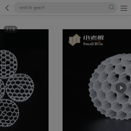
1
/
6