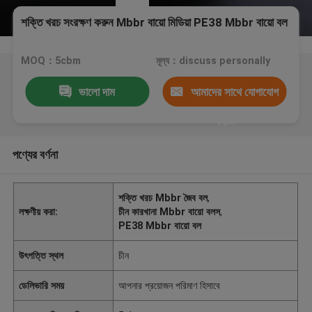
শক্তি খরচ সংরক্ষণ করুন Mbbr বায়ো মিডিয়া PE38 Mbbr বায়ো বল
MOQ：5cbm
মূল্য：discuss personally
ভালো দাম
আমাদের সাথে যোগাযোগ
করুন
পণ্যের বর্ণনা
শক্তি খরচ Mbbr জৈব বল
,
লক্ষণীয় করা:
চীন কারখানা Mbbr বায়ো বলস
,
PE38 Mbbr বায়ো বল
উৎপত্তি স্থল
চীন
ডেলিভারি সময়
আপনার প্রয়োজন পরিমাণ হিসাবে