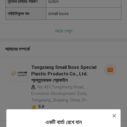
ন্যূনতম চাহিদার পরিমাণ
5cbm
পরিচিতিমুলক নাম
small boss
আরো দেখুন
আমাদের সম্পর্কে
Tongxiang Small Boss Special
Plastic Products Co., Ltd.
প্রস্তুতকারক প্রোফাইল
No.431,Tongsheng Road,
Economic Development Zone,
Tongxiang, Zhejiang, China ,চীন
5.0
যাচাইকৃত সরবরাহকারী
একটি বার্তা রেখে যান