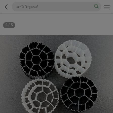
2
/
5