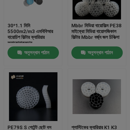
কারখানা ভ্রমণ
30*1.1 মিমি
Mbbr মিডিয়া বায়োফিল্ম PE38
5500m2/m3 এমবিবিআর
মাইক্রো মিডিয়া বায়োলজিকাল
মান নিয়ন্ত্রণ
বায়োচিপ ফিল্টার ক্যারিয়ার
ফিল্টার Mbbr বর্জ্য জল চিকিত্সা
অ্যাকোয়াকুলচার
অনুসন্ধান পাঠান
অনুসন্ধান পাঠান
আমাদের সাথে যোগাযোগ করুন
ব্লগ
উদ্ধৃতির জন্য আবেদন
এমবিবিআর ফিল্টার মিডিয়া
এমবিবিআর বায়ো মিডিয়া
PE79S S পেটেন্ট ছোট বস
প্লাস্টিকের ক্যারিয়ার K1 K3