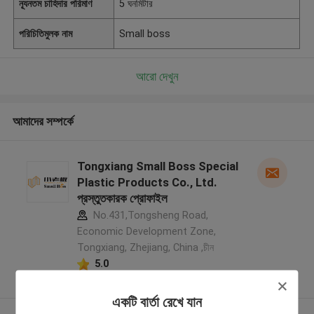
ন্যূনতম চাহিদার পরিমাণ
5 ঘনমিটার
পরিচিতিমুলক নাম
Small boss
আরো দেখুন
আমাদের সম্পর্কে
Tongxiang Small Boss Special
Plastic Products Co., Ltd.
প্রস্তুতকারক প্রোফাইল
No.431,Tongsheng Road,
Economic Development Zone,
Tongxiang, Zhejiang, China ,চীন
5.0
যাচাইকৃত সরবরাহকারী
একটি বার্তা রেখে যান