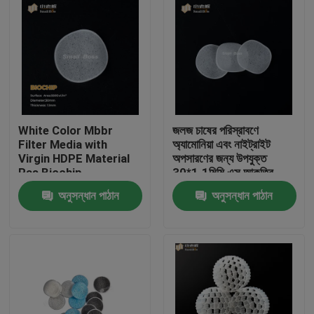
White Color Mbbr
জলজ চাষের পরিস্রাবণে
Filter Media with
অ্যামোনিয়া এবং নাইট্রাইট
Virgin HDPE Material
অপসারণের জন্য উপযুক্ত
Ras Biochip
30*1.1মিমি এস আকৃতির
এমবিবিআর ক্যারিয়ার
অনুসন্ধান পাঠান
অনুসন্ধান পাঠান
বাড়ি
পণ্য
আমাদের সম্পর্কে