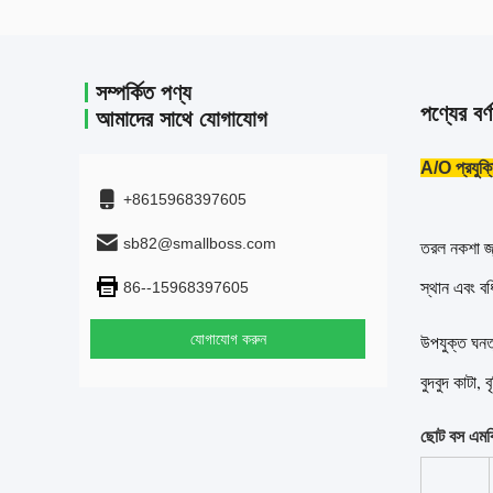
সম্পর্কিত পণ্য
পণ্যের বর্ণ
আমাদের সাথে যোগাযোগ
A/O প্রয
+8615968397605
sb82@smallboss.com
তরল নকশা জ্য
স্থান এবং বর
86--15968397605
যোগাযোগ করুন
উপযুক্ত ঘনত
বুদবুদ কাটা,
ছোট বস এমবি