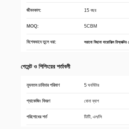
জীবনকাল:
15 বছর
MOQ:
5CBM
বিশেষভাবে তুলে ধরা:
সরানো বিছানা বায়োফিল্ম রিঅ্যাক্টর 
পেমেন্ট ও শিপিংয়ের শর্তাবলী
ন্যূনতম চাহিদার পরিমাণ
5 ঘনমিটার
প্যাকেজিং বিবরণ
বোনা ব্যাগ
পরিশোধের শর্ত
টি/টি, এল/সি