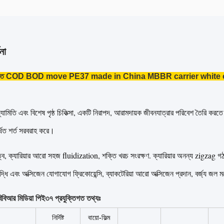
না
ুক্তি COD BOD move PE37 made in China MBBR carrier white 
ামিতি এবং বিশেষ পৃষ্ঠ চিকিত্সা, একটি নিরাপদ, আরামদায়ক জীবনযাত্রার পরিবেশ তৈরি করতে ব্
্ধিত শর্ত সরবরাহ করে।
্ব, ক্যারিয়ার আরো সহজ fluidization, শক্তি খরচ সংরক্ষণ. ক্যারিয়ার অনন্য zigzag গ
 বৃদ্ধি এবং অক্সিজেন যোগাযোগ ফ্রিকোয়েন্সি, ব্যাকটেরিয়া আরো অক্সিজেন প্রদান, বর্জ্য জ
বিআর মিডিয়া পিই৩৭ প্রযুক্তিগত তথ্যঃ
নির্দিষ্ট
বায়ো-ফিল্ম