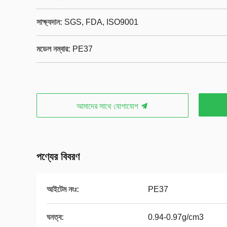
সাক্ষ্যদান:
SGS, FDA, ISO9001
মডেল নম্বার:
PE37
আমাদের সাথে যোগাযোগ
পণ্যের বিবরণ
আইটেম নংঃ:
PE37
ঘনত্ব:
0.94-0.97g/cm3