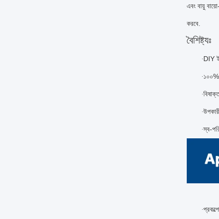
এবং বায়ু বায়
করবে.
বৈশিষ্ট্যঃ
DIY ইন-
·
১০০% প
·
বিষাক্
·
উপকারী
·
স্ব-পর
·
প্রকল্
·