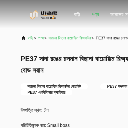
বাড়ি
পণ্য
আমাদের সম্
বাড়ি
>
পণ্য
>
সরানো বিছানা বায়োফিল্ম রিঅ্যাক্টর
>
PE37 সাদা রঙের চলমান বি
PE37 সাদা রঙের চলমান বিছানা বায়োফিল্ম রিঅ্যা
বোড সরান
সরানো বিছানা বায়োফিল্ম রিঅ্যাক্টর হোয়াইট
PE37 সঞ্চালন বে
PE37 এমবিবিআর ক্যারিয়ার
উৎপত্তি স্থল:
চীন
পরিচিতিমুলক নাম:
Small boss