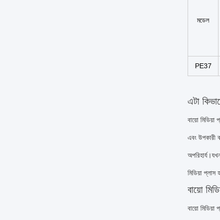
মডেল
PE37
এটা কিভা
বায়ো মিডিয়া
এবং উপকারী ব্
অপরিহার্য।যখন
মিডিয়া প্লাস 
বায়ো মিডি
বায়ো মিডিয়া