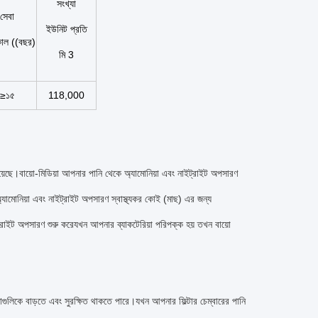
সংখ্যা
সেবা
ইউনিট প্রতি
াল ((বছর)
মি 3
≥১৫
118,000
হয়েছে।বায়ো-মিডিয়া আপনার পানি থেকে অ্যামোনিয়া এবং নাইট্রাইট অপসারণ
অ্যামোনিয়া এবং নাইট্রাইট অপসারণ স্বাস্থ্যকর কোই (মাছ) এর জন্য
নাইট্রাইট অপসারণ শুরু করেযখন আপনার ব্যাকটেরিয়া পরিপক্ক হয় তখন বায়ো
য়াগুলিকে বাড়তে এবং সুরক্ষিত থাকতে পারে।যখন আপনার ফিল্টার চেম্বারের পানি