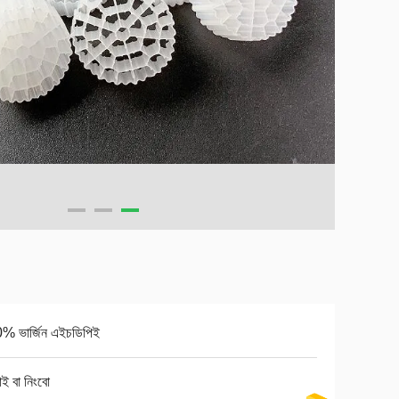
% ভার্জিন এইচডিপিই
াই বা নিংবো