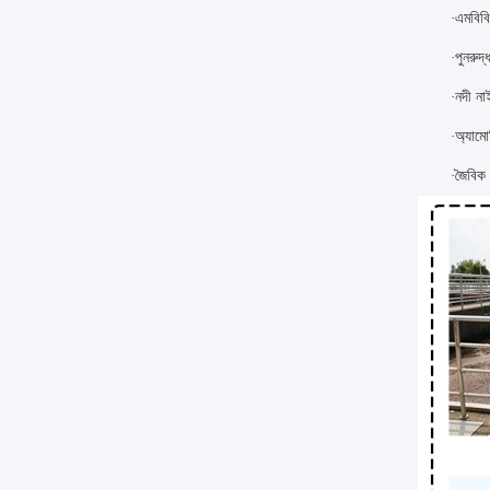
এমবিবি
·
পুনরুদ
·
নদী ন
·
অ্যামো
·
জৈবিক
·