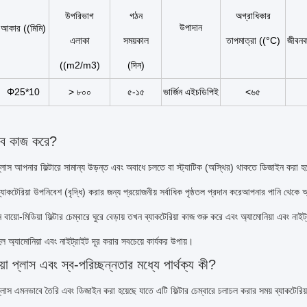
উপরিভাগ
গঠন
অগ্রাধিকার
উপাদান
আকার ((মিমি)
এলাকা
সময়কাল
তাপমাত্রা ((°C)
জীবনক
((m2/m3)
(দিন)
Φ25*10
> ৮০০
৫-১৫
ভার্জিন এইচডিপিই
<৬৫
বে কাজ করে?
 প্লাস আপনার ফিল্টারে সামান্য উড়ন্ত এবং অবাধে চলতে বা স্ট্যাটিক (অস্থির) থাকতে ডিজাইন করা 
যাকটেরিয়া উপনিবেশ (বৃদ্ধি) করার জন্য প্রয়োজনীয় সর্বাধিক পৃষ্ঠতল প্রদান করেআপনার পানি থেকে 
 বায়ো-মিডিয়া ফিল্টার চেম্বারে ঘুরে বেড়ায় তখন ব্যাকটেরিয়া কাজ শুরু করে এবং অ্যামোনিয়া এবং 
হল অ্যামোনিয়া এবং নাইট্রাইট দূর করার সবচেয়ে কার্যকর উপায়।
য়া প্লাস এবং স্ব-পরিচ্ছন্নতার মধ্যে পার্থক্য কী?
 প্লাস এমনভাবে তৈরি এবং ডিজাইন করা হয়েছে যাতে এটি ফিল্টার চেম্বারে চলাচল করার সময় ব্যাকটেরি