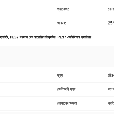
প্যাকেজ:
বোনা
আকার:
25*
,
,
হোয়াইট
PE37 সঞ্চালন বেড বায়োফিল্ম রিঅ্যাক্টর
PE37 এমবিবিআর ক্যারিয়ার
মূল্য
dis
ডেলিভারি সময়
আপনা
যোগানের ক্ষমতা
প্র