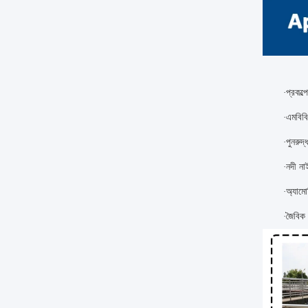
প্রকল্
·
এমবিবি
·
পুনরুদ
·
নদী ন
·
অ্যামো
·
জৈবিক
·