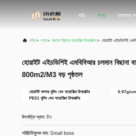
বাড়ি
পণ্য
আমাদের সম্
বাড়ি
>
পণ্য
>
সরানো বিছানা বায়োফিল্ম রিঅ্যাক্টর
>
হোয়াইট এইচডিপিই এমবিব
হোয়াইট এইচডিপিই এমবিবিআর চলমান বিছানা বায়ো
800m2/M3 বড় পৃষ্ঠতল
হোয়াইট কালার মুভিং বেড বায়োফিল্ম রিঅ্যাক্টর
0.97g/cm3 সঞ
PE01 মুভিং বেড বায়োফিল্ম রিঅ্যাক্টর
উৎপত্তি স্থল:
চীন
পরিচিতিমুলক নাম:
Small boss