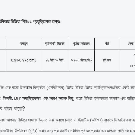
বিআর মিডিয়া পিই০১ প্রযুক্তিগত তথ্যঃ
ঘনত্ব
ব্যাসার্ধ* উচ্চতা
পৃষ্ঠের আয়তন
গর্ত
সেবা
0.9
৪-
0.97g/cm3
১২ মিমি*৯ মিমি
> ৮০০ মিটার/মি৩
৪টি রুম
১৫ 
মুভিং বেড বায়ো রিঅ্যাক্টর রিঅ্যাক্টর (এমবিবিআর) ফিল্টার মিডিয়া ফিল্টার অ্যাপ্লিকেশনগুলিতে একটি 
্স, নিকাশী, DIY অ্যাপ্লিকেশন, এবং আরও অনেক কিছু।
বায়ো মিডিয়া হালকাভাবে ভাসমান এবং যান্ত
বে কাজ করে?
 প্লাস আপনার ফিল্টারে সামান্য উড়ন্ত এবং অবাধে চলতে বা স্ট্যাটিক (অস্থির) থাকতে ডিজাইন করা 
যাকটেরিয়া উপনিবেশ (বৃদ্ধি) করার জন্য প্রয়োজনীয় সর্বাধিক পৃষ্ঠতল প্রদান করেআপনার পানি থেকে 