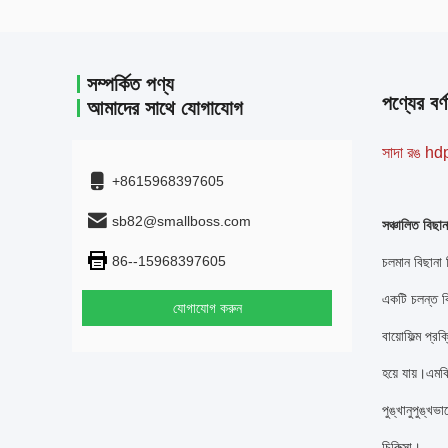
সম্পর্কিত পণ্য
পণ্যের বর্ণ
আমাদের সাথে যোগাযোগ
সাদা রঙ hdp
+8615968397605
sb82@smallboss.com
সঞ্চালিত বিছান
86--15968397605
চলমান বিছানা 
একটি চলন্ত বিছ
যোগাযোগ করুন
বায়োফিল্ম প্
হয়ে যায়।এমবি
পুঙ্খানুপুঙ্খ
চিকিত্সা।