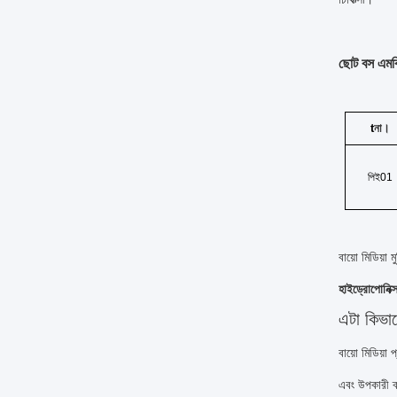
ছোট বস এমবি
t
না।
পিই
01
বায়ো মিডিয়া 
হাইড্রোপোনিক
এটা কিভা
বায়ো মিডিয়া
এবং উপকারী ব্