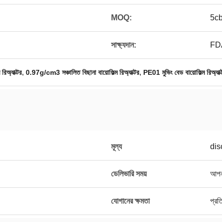
MOQ:
5c
সাক্ষ্যদান:
FD
,
,
রিঅ্যাক্টর
0.97g/cm3 সঞ্চালিত বিছানা বায়োফিল্ম রিঅ্যাক্টর
PE01 মুভিং বেড বায়োফিল্ম রিঅ্যাক্
মূল্য
dis
ডেলিভারি সময়
আপনা
যোগানের ক্ষমতা
প্র