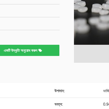
একটি উদ্ধৃতি অনুরোধ করুন
উপাদান:
ভার্
ঘনত্ব:
0.9