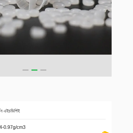
জিন এইচডিপিই
4-0.97g/cm3