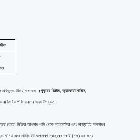
 জীবন
>
বছর
ভাল নথিভুক্ত ইতিহাস রয়েছে।
r
পুকুরের ফিল্টার, অ্যাকোয়াপোনিক্স,
্রিক বা জৈবিক পরিস্রাবণের জন্য উপযুক্ত।
হয়েছে।বায়ো-মিডিয়া আপনার পানি থেকে অ্যামোনিয়া এবং নাইট্রাইট অপসারণ
অ্যামোনিয়া এবং নাইট্রাইট অপসারণ স্বাস্থ্যকর কোই (মাছ) এর জন্য