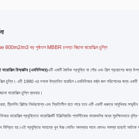
না
e 800m2/m3 বড় পৃষ্ঠতল MBBR চলন্ত বিছানা বায়োফিল্ম চুল্লি
া বায়োফিল্ম রিঅ্যাক্টর (এমবিবিআর)
এটি একটি জৈবিক প্রযুক্তি যা পৌর এবং শিল্প প্রয়োগের জন্য উপযু
ফিল্ম চুল্লি। এটি 1980 এর দশকে উদ্ভাবিত হয়েছিল।এমবিবিআর বর্জ্য জল পরিশোধের জন্য একটি অর্থ
ানা বায়োফিল্ম চুল্লি ব্যবহার।
রক্রিয়া, ট্রিপলিং ফিল্টার নির্ভরযোগ্য এবং স্থিতিশীল হতে পারে তবে এটি একটি গুরুতর অসুবিধার সম্ম
বিআর বায়োফিল্ম প্রযুক্তিতে বায়োফিল্মটি ইঞ্জিনিয়ারিং প্লাস্টিকের বাহকগুলির মধ্যে সুরক্ষিতভাবে বৃদ্ধি
ভাবে মিশ্রিত হয়।এই প্রযুক্তির সাহায্যে খুব উচ্চ লোডিং অবস্থার সাথে কোনও সমস্যা ছাড়াই আটকে 