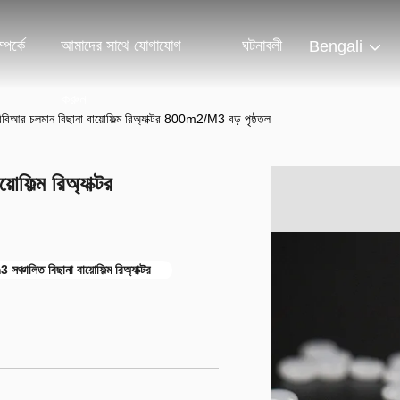
পর্কে
আমাদের সাথে যোগাযোগ
ঘটনাবলী
Bengali
করুন
িআর চলমান বিছানা বায়োফিল্ম রিঅ্যাক্টর 800m2/M3 বড় পৃষ্ঠতল
ফিল্ম রিঅ্যাক্টর
্চালিত বিছানা বায়োফিল্ম রিঅ্যাক্টর