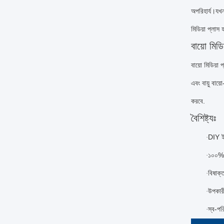
অপরিহার্য।যখন
মিডিয়া প্লাস 
বায়ো মিডি
বায়ো মিডিয়া
এবং বায়ু বায়
করবে.
বৈশিষ্ট্যঃ
DIY ইন-
·
১০০% প
·
বিষাক্
·
উপকারী
·
স্ব-পর
·