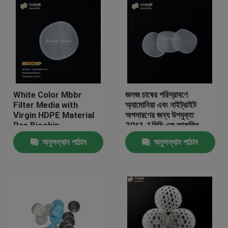
White Color Mbbr
জলজ চাষের পরিস্রাবণে
Filter Media with
অ্যামোনিয়া এবং নাইট্রাইট
Virgin HDPE Material
অপসারণের জন্য উপযুক্ত
Ras Biochip
30*1.1মিমি এস আকৃতির
এমবিবিআর ক্যারিয়ার
অনুসন্ধান পাঠান
অনুসন্ধান পাঠান
বাড়ি
পণ্য
আমাদের সম্পর্কে