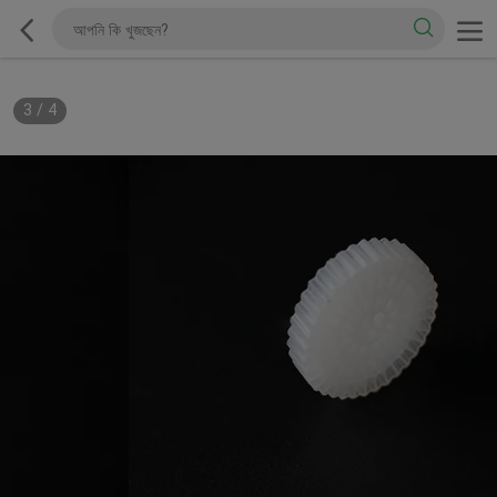
3
/
4