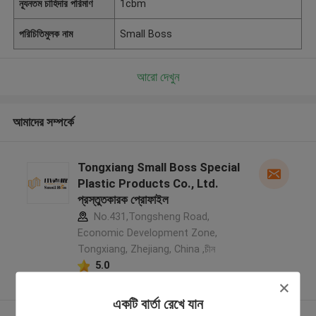
ন্যূনতম চাহিদার পরিমাণ
1cbm
পরিচিতিমুলক নাম
Small Boss
আরো দেখুন
আমাদের সম্পর্কে
Tongxiang Small Boss Special
Plastic Products Co., Ltd.
প্রস্তুতকারক প্রোফাইল
No.431,Tongsheng Road,
Economic Development Zone,
Tongxiang, Zhejiang, China ,চীন
5.0
যাচাইকৃত সরবরাহকারী
একটি বার্তা রেখে যান