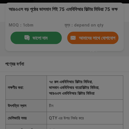
আরএএস বড় পৃষ্ঠের ভাসমান পিই 75 এমবিবিআর ফিল্টার মিডিয়া 75 কক্ষ
MOQ：1cbm
মূল্য：depend on qty
ভালো দাম
আমাদের সাথে যোগাযোগ
করুন
পণ্যের বর্ণনা
৭৫ রুম এমবিবিআর ফিল্টার মিডিয়া
,
লক্ষণীয় করা:
ভাসমান এমবিবিআর বায়োফিল্টার মিডিয়া
,
আরএএস এমবিবিআর ফিল্টার মিডিয়া
উৎপত্তি স্থল
চীন
ডেলিভারি সময়
QTY এর উপর নির্ভর করে