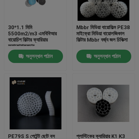
কারখানা ভ্রমণ
30*1.1 মিমি
Mbbr মিডিয়া বায়োফিল্ম PE38
5500m2/m3 এমবিবিআর
মাইক্রো মিডিয়া বায়োলজিকাল
মান নিয়ন্ত্রণ
বায়োচিপ ফিল্টার ক্যারিয়ার
ফিল্টার Mbbr বর্জ্য জল চিকিত্সা
অ্যাকোয়াকুলচার
অনুসন্ধান পাঠান
অনুসন্ধান পাঠান
আমাদের সাথে যোগাযোগ করুন
ব্লগ
উদ্ধৃতির জন্য আবেদন
এমবিবিআর ফিল্টার মিডিয়া
এমবিবিআর বায়ো মিডিয়া
PE79S S পেটেন্ট ছোট বস
প্লাস্টিকের ক্যারিয়ার K1 K3