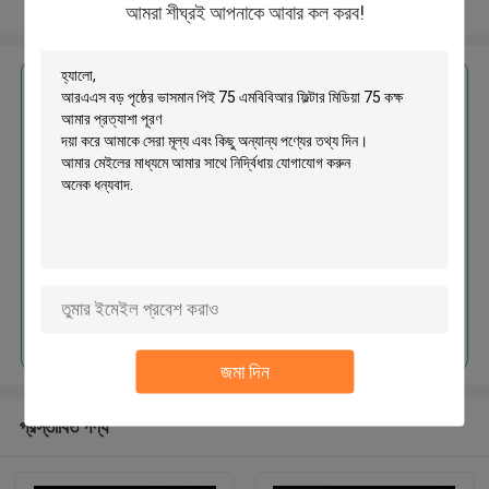
আরো দেখুন
আমরা শীঘ্রই আপনাকে আবার কল করব!
এর সেরা মূল্য পান
আরএএস বড় পৃষ্ঠের ভাসমান পিই 75
এমবিবিআর ফিল্টার মিডিয়া 75 কক্ষ
চালিয়ে
জমা দিন
প্রস্তাবিত পণ্য