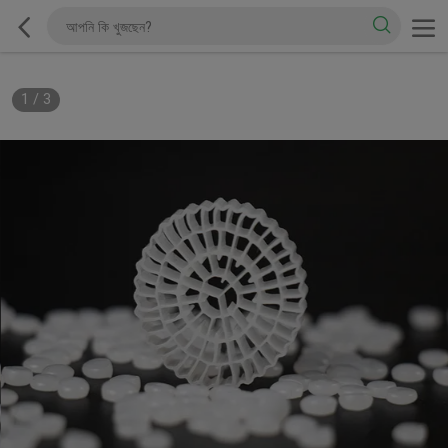
1
/
3