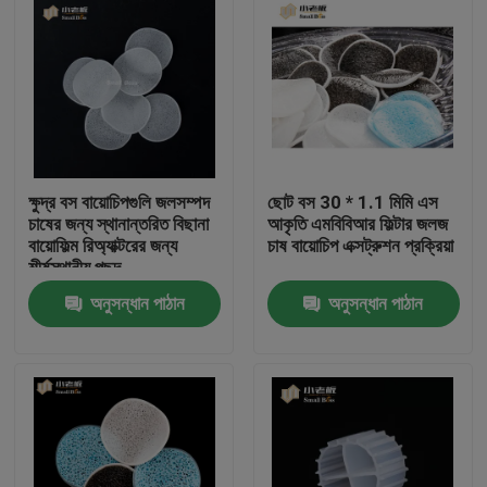
ক্ষুদ্র বস বায়োচিপগুলি জলসম্পদ
ছোট বস 30 * 1.1 মিমি এস
চাষের জন্য স্থানান্তরিত বিছানা
আকৃতি এমবিবিআর ফিল্টার জলজ
বায়োফিল্ম রিঅ্যাক্টরের জন্য
চাষ বায়োচিপ এক্সট্রুশন প্রক্রিয়া
শীর্ষস্থানীয় পছন্দ
অনুসন্ধান পাঠান
অনুসন্ধান পাঠান
বাড়ি
পণ্য
আমাদের সম্পর্কে