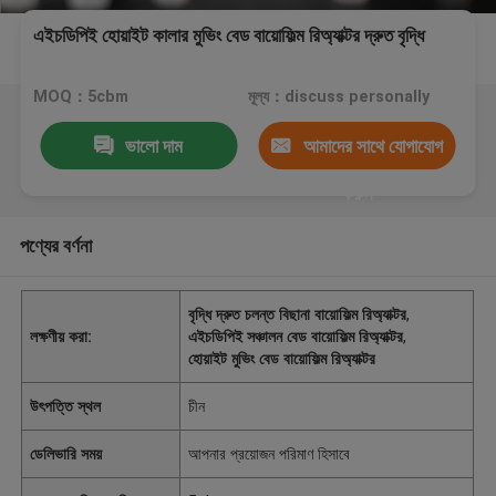
এইচডিপিই হোয়াইট কালার মুভিং বেড বায়োফিল্ম রিঅ্যাক্টর দ্রুত বৃদ্ধি
MOQ：5cbm
মূল্য：discuss personally
ভালো দাম
আমাদের সাথে যোগাযোগ
করুন
পণ্যের বর্ণনা
বৃদ্ধি দ্রুত চলন্ত বিছানা বায়োফিল্ম রিঅ্যাক্টর
,
লক্ষণীয় করা:
এইচডিপিই সঞ্চালন বেড বায়োফিল্ম রিঅ্যাক্টর
,
হোয়াইট মুভিং বেড বায়োফিল্ম রিঅ্যাক্টর
উৎপত্তি স্থল
চীন
ডেলিভারি সময়
আপনার প্রয়োজন পরিমাণ হিসাবে