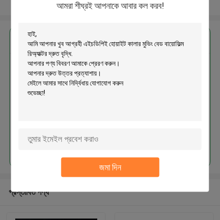
আরো দেখুন
আমরা শীঘ্রই আপনাকে আবার কল করব!
এর সেরা মূল্য পান
এইচডিপিই হোয়াইট কালার মুভিং বেড বায়োফিল্ম
রিঅ্যাক্টর দ্রুত বৃদ্ধি
চালিয়ে
জমা দিন
প্রস্তাবিত পণ্য