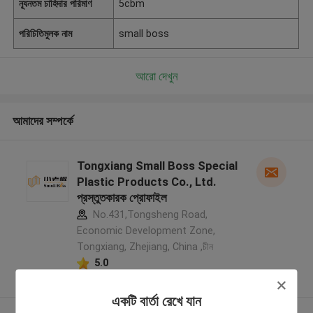
ন্যূনতম চাহিদার পরিমাণ
5cbm
পরিচিতিমুলক নাম
small boss
আরো দেখুন
আমাদের সম্পর্কে
Tongxiang Small Boss Special
Plastic Products Co., Ltd.
প্রস্তুতকারক প্রোফাইল
No.431,Tongsheng Road,
Economic Development Zone,
Tongxiang, Zhejiang, China ,চীন
5.0
যাচাইকৃত সরবরাহকারী
একটি বার্তা রেখে যান