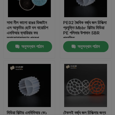
কারখানা ভ্রমণ
সাদা নীল কালো রঙের ডিজাইন
PE02 জৈবিক বর্জ্য জল চিকিত্সা
এস আকৃতির ছোট বস বায়োচিপ
প্রযুক্তি Mbbr ফিল্টার মিডিয়া
মান নিয়ন্ত্রণ
এমবিআর ক্যারিয়ার ফর
PE পলিমার উপাদান SBR
অ্যাকোয়াকালচার প্রকল্প
প্রযুক্তি
অনুসন্ধান পাঠান
অনুসন্ধান পাঠান
আমাদের সাথে যোগাযোগ করুন
ব্লগ
উদ্ধৃতির জন্য আবেদন
এমবিবিআর ফিল্টার মিডিয়া
এমবিবিআর বায়ো মিডিয়া
মিডিয়া ফিল্টার এমবিবিআর কে১
টেকসই বর্জ্য জল চিকিত্সার জন্য