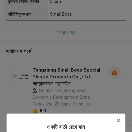
ন্যূনতম চাহিদার পরিমাণ
5cbm
পরিচিতিমুলক নাম
Small Boss
আরো দেখুন
আমাদের সম্পর্কে
Tongxiang Small Boss Special
Plastic Products Co., Ltd.
প্রস্তুতকারক প্রোফাইল
No.431,Tongsheng Road,
Economic Development Zone,
Tongxiang, Zhejiang, China ,চীন
5.0
যাচাইকৃত সরবরাহকারী
একটি বার্তা রেখে যান