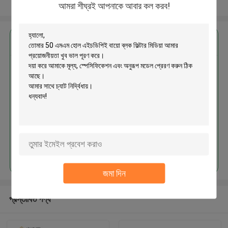
আরো দেখুন
আমরা শীঘ্রই আপনাকে আবার কল করব!
এর সেরা মূল্য পান
50 এমএম হোল এইচডিপিই বায়ো ব্লক ফিল্টার
মিডিয়া
চালিয়ে
জমা দিন
প্রস্তাবিত পণ্য