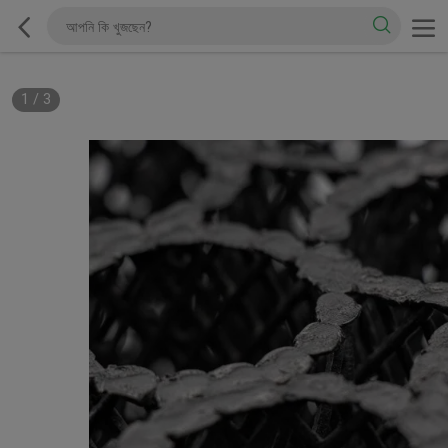
1
/
3