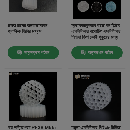
কারখানা ভ্রমণ
জলজ চাষের জন্য ভাসমান
অ্যাকোয়াকুলচার বায়ো বল ফিল্টার
প্লাস্টিক ফিল্টার মাধ্যম
এমবিবিআর বায়োচিপ এমবিবিআর
মান নিয়ন্ত্রণ
মিডিয়া ফিশ কোই পুকুরের জন্য
অনুসন্ধান পাঠান
অনুসন্ধান পাঠান
আমাদের সাথে যোগাযোগ করুন
ব্লগ
উদ্ধৃতির জন্য আবেদন
এমবিবিআর ফিল্টার মিডিয়া
এমবিবিআর বায়ো মিডিয়া
কম শক্তি খরচ PE38 Mbbr
নমুনা এমবিবিআর পিই৩৮ মিডিয়া