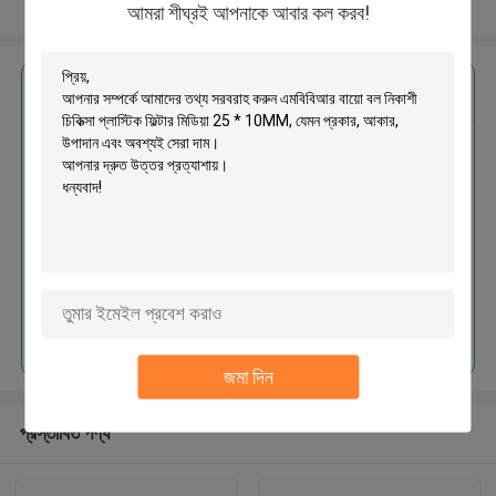
আরো দেখুন
আমরা শীঘ্রই আপনাকে আবার কল করব!
এর সেরা মূল্য পান
এমবিবিআর বায়ো বল নিকাশী চিকিত্সা প্লাস্টিক
ফিল্টার মিডিয়া 25 * 10MM
চালিয়ে
জমা দিন
প্রস্তাবিত পণ্য