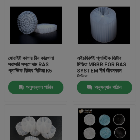
হোয়াইট কালার চীন কারখানা
এইচডিপিই প্লাস্টিক ফিল্টার
সরাসরি সস্তা দাম RAS
মিডিয়া MBBR FOR RAS
প্লাস্টিক ফিল্টার মিডিয়া K5
SYSTEM দীর্ঘ জীবনকাল
মিডিয়া
অনুসন্ধান পাঠান
অনুসন্ধান পাঠান
বাড়ি
পণ্য
আমাদের সম্পর্কে