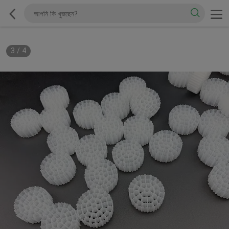
3
/
4