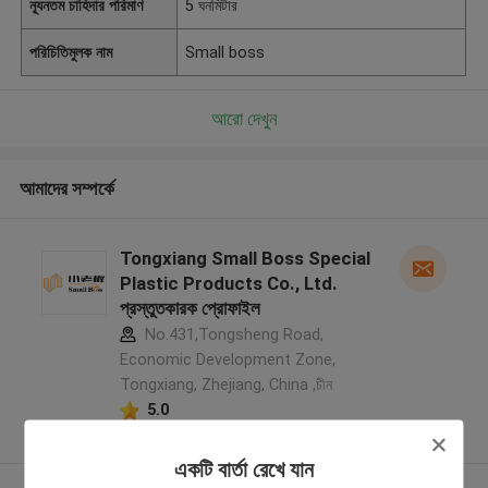
ন্যূনতম চাহিদার পরিমাণ
5 ঘনমিটার
পরিচিতিমুলক নাম
Small boss
আরো দেখুন
আমাদের সম্পর্কে
Tongxiang Small Boss Special
Plastic Products Co., Ltd.
প্রস্তুতকারক প্রোফাইল
No.431,Tongsheng Road,
Economic Development Zone,
Tongxiang, Zhejiang, China ,চীন
5.0
যাচাইকৃত সরবরাহকারী
একটি বার্তা রেখে যান