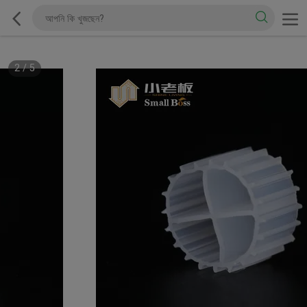
2
/
5