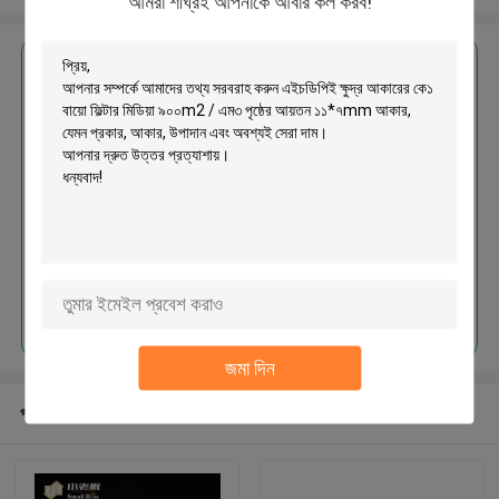
আমরা শীঘ্রই আপনাকে আবার কল করব!
এর সেরা মূল্য পান
এইচডিপিই ক্ষুদ্র আকারের কে১ বায়ো ফিল্টার
মিডিয়া ৯০০m2 / এম৩ পৃষ্ঠের আয়তন
১১*৭mm আকার
চালিয়ে
জমা দিন
প্রস্তাবিত পণ্য