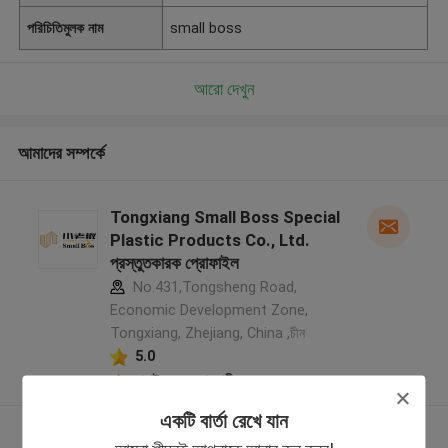
পরিচিতিমুলক নাম
small boss
আরো দেখুন
আমাদের সম্পর্কে
Tongxiang Small Boss Special
Plastic Products Co., Ltd.
প্রস্তুতকারক প্রোফাইল
No.431,Tongsheng Road,
Economic Development Zone,
Tongxiang, Zhejiang, China ,চীন
5.0
যাচাইকৃত সরবরাহকারী
একটি বার্তা রেখে যান
আরো দেখুন