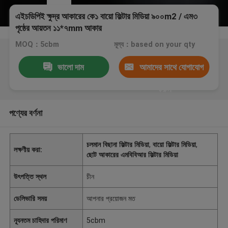
এইচডিপিই ক্ষুদ্র আকারের কে১ বায়ো ফিল্টার মিডিয়া ৯০০m2 / এম৩
পৃষ্ঠের আয়তন ১১*৭mm আকার
MOQ：5cbm
মূল্য：based on your qty
ভালো দাম
আমাদের সাথে যোগাযোগ
করুন
পণ্যের বর্ণনা
চলমান বিছানা ফিল্টার মিডিয়া
,
বায়ো ফিল্টার মিডিয়া
,
লক্ষণীয় করা:
ছোট আকারের এমবিবিআর ফিল্টার মিডিয়া
উৎপত্তি স্থল
চীন
ডেলিভারি সময়
আপনার প্রয়োজন মত
ন্যূনতম চাহিদার পরিমাণ
5cbm