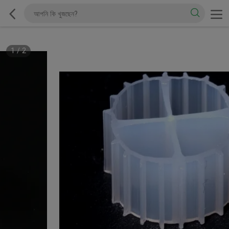
1
/
2