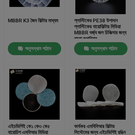
কারখানা ভ্রমণ
MBBR K3 জৈব ফিল্টার মাধ্যম
প্লাস্টিকের PE38 উপাদান
প্লাস্টিকের বায়োফিল্টার মিডিয়া
MBBR বর্জ্য জল চিকিত্সার জন্য
মান নিয়ন্ত্রণ
বায়ো ক্যারিয়ার
অনুসন্ধান পাঠান
অনুসন্ধান পাঠান
আমাদের সাথে যোগাযোগ করুন
ব্লগ
উদ্ধৃতির জন্য আবেদন
এমবিবিআর ফিল্টার মিডিয়া
এইচডিপিই কে১ কে৩ কে৫
কার্যকর এমবিবিআর ফিল্টার
এমবিবিআর বায়ো মিডিয়া
বায়োচিপ এমবিআর মিডিয়া
সিস্টেমের জন্য এইচডিপিই রঙিন