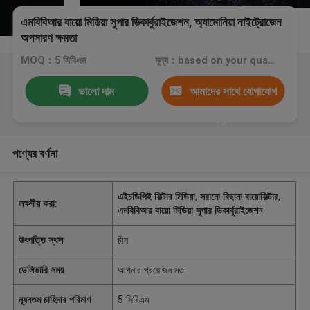
এমবিবিআর বায়ো মিডিয়া সুপার ডিকার্বুরাইজেশন, অ্যামোনিয়া নাইট্রোজেন
অপসারণ ক্ষমতা
MOQ：5 সিবিএম
মূল্য：based on your quantity
ভালো দাম
আমাদের সাথে যোগাযোগ
করুন
পণ্যের বর্ণনা
এইচডিপিই ফিল্টার মিডিয়া
,
সরানো বিছানা বায়োফিল্টার
,
লক্ষণীয় করা:
এমবিবিআর বায়ো মিডিয়া সুপার ডিকার্বুরাইজেশন
উৎপত্তি স্থল
চীন
ডেলিভারি সময়
আপনার প্রয়োজন মত
ন্যূনতম চাহিদার পরিমাণ
5 সিবিএম