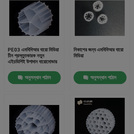
PE03 এমবিবিআর বায়ো মিডিয়া
নিকাশের জন্য এমবিবিআর বায়ো
চীন প্রস্তুতকারক নতুন
মিডিয়া
এইচডিপিই উপাদান বায়োমোভার
অনুসন্ধান পাঠান
অনুসন্ধান পাঠান
বাড়ি
পণ্য
আমাদের সম্পর্কে