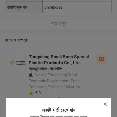
পরিচিতিমুলক নাম
Smallboss
আরো দেখুন
আমাদের সম্পর্কে
Tongxiang Small Boss Special
Plastic Products Co., Ltd.
প্রস্তুতকারক প্রোফাইল
No.431,Tongsheng Road,
Economic Development Zone,
Tongxiang, Zhejiang, China ,চীন
5.0
যাচাইকৃত সরবরাহকারী
একটি বার্তা রেখে যান
আরো দেখুন