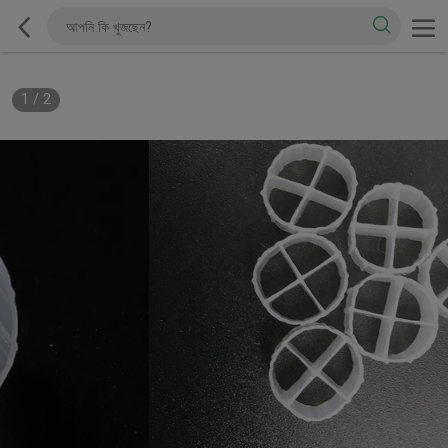
1
/
2