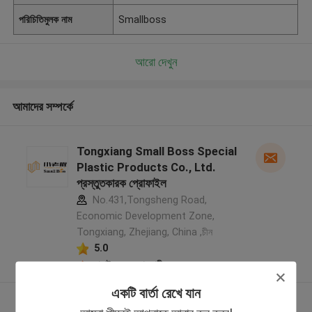
পরিচিতিমুলক নাম
Smallboss
আরো দেখুন
আমাদের সম্পর্কে
Tongxiang Small Boss Special
Plastic Products Co., Ltd.
প্রস্তুতকারক প্রোফাইল
No.431,Tongsheng Road,
Economic Development Zone,
Tongxiang, Zhejiang, China ,চীন
5.0
যাচাইকৃত সরবরাহকারী
একটি বার্তা রেখে যান
আরো দেখুন