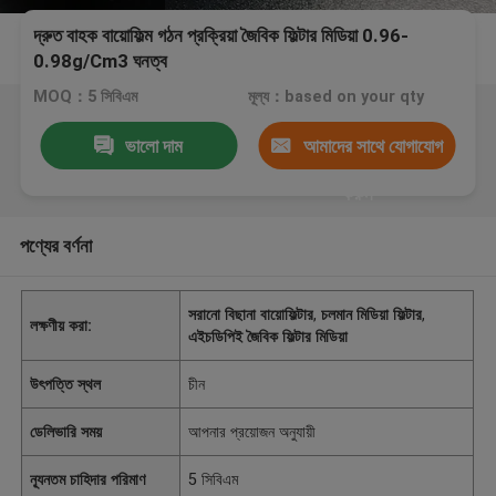
দ্রুত বাহক বায়োফিল্ম গঠন প্রক্রিয়া জৈবিক ফিল্টার মিডিয়া 0.96-
0.98g/Cm3 ঘনত্ব
MOQ：5 সিবিএম
মূল্য：based on your qty
ভালো দাম
আমাদের সাথে যোগাযোগ
করুন
পণ্যের বর্ণনা
সরানো বিছানা বায়োফিল্টার
,
চলমান মিডিয়া ফিল্টার
,
লক্ষণীয় করা:
এইচডিপিই জৈবিক ফিল্টার মিডিয়া
উৎপত্তি স্থল
চীন
ডেলিভারি সময়
আপনার প্রয়োজন অনুযায়ী
ন্যূনতম চাহিদার পরিমাণ
5 সিবিএম