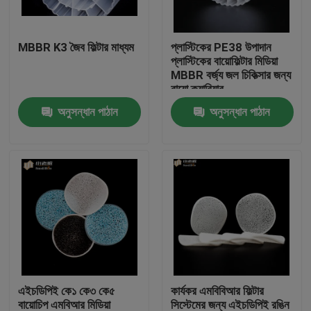
কারখানা ভ্রমণ
MBBR K3 জৈব ফিল্টার মাধ্যম
প্লাস্টিকের PE38 উপাদান
প্লাস্টিকের বায়োফিল্টার মিডিয়া
MBBR বর্জ্য জল চিকিত্সার জন্য
মান নিয়ন্ত্রণ
বায়ো ক্যারিয়ার
অনুসন্ধান পাঠান
অনুসন্ধান পাঠান
আমাদের সাথে যোগাযোগ করুন
ব্লগ
উদ্ধৃতির জন্য আবেদন
এমবিবিআর ফিল্টার মিডিয়া
এইচডিপিই কে১ কে৩ কে৫
কার্যকর এমবিবিআর ফিল্টার
এমবিবিআর বায়ো মিডিয়া
বায়োচিপ এমবিআর মিডিয়া
সিস্টেমের জন্য এইচডিপিই রঙিন