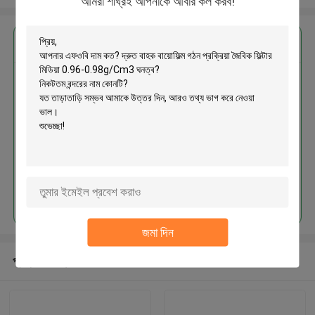
আমরা শীঘ্রই আপনাকে আবার কল করব!
এর সেরা মূল্য পান
দ্রুত বাহক বায়োফিল্ম গঠন প্রক্রিয়া জৈবিক
ফিল্টার মিডিয়া 0.96-0.98g/Cm3 ঘনত্ব
চালিয়ে
জমা দিন
প্রস্তাবিত পণ্য