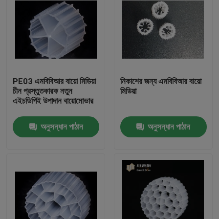
PE03 এমবিবিআর বায়ো মিডিয়া
নিকাশের জন্য এমবিবিআর বায়ো
চীন প্রস্তুতকারক নতুন
মিডিয়া
এইচডিপিই উপাদান বায়োমোভার
অনুসন্ধান পাঠান
অনুসন্ধান পাঠান
বাড়ি
পণ্য
আমাদের সম্পর্কে