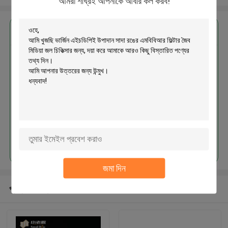
আমরা শীঘ্রই আপনাকে আবার কল করব!
এর সেরা মূল্য পান
ভার্জিন এইচডিপিই উপাদান সাদা রঙের
এমবিবিআর ফিল্টার জৈব মিডিয়া জল চিকিত্সার
জন্য
চালিয়ে
জমা দিন
প্রস্তাবিত পণ্য