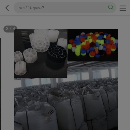
3
/
4