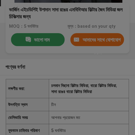
ভার্জিন এইচডিপিই উপাদান সাদা রঙের এমবিবিআর ফিল্টার জৈব মিডিয়া জল
চিকিত্সার জন্য
MOQ：5 ঘনমিটার
মূল্য：based on your qty
ভালো দাম
আমাদের সাথে যোগাযোগ
করুন
পণ্যের বর্ণনা
চলমান বিছানা ফিল্টার মিডিয়া
,
বায়ো ফিল্টার মিডিয়া
,
লক্ষণীয় করা:
সাদা রঙের বায়ো ফিল্টার মিডিয়া
উৎপত্তি স্থল
চীন
ডেলিভারি সময়
আপনার প্রয়োজন মত
ন্যূনতম চাহিদার পরিমাণ
5 ঘনমিটার