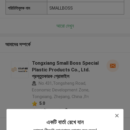
পরিচিতিমুলক নাম
SMALLBOSS
আরো দেখুন
আমাদের সম্পর্কে
Tongxiang Small Boss Special
Plastic Products Co., Ltd.
প্রস্তুতকারক প্রোফাইল
No.431,Tongsheng Road,
Economic Development Zone,
Tongxiang, Zhejiang, China ,চীন
5.0
যাচাইকৃত সরবরাহকারী
একটি বার্তা রেখে যান
আরো দেখুন