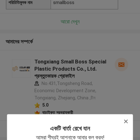
পরিচিতিমুলক নাম
smallboss
আরো দেখুন
আমাদের সম্পর্কে
Tongxiang Small Boss Special
Plastic Products Co., Ltd.
প্রস্তুতকারক প্রোফাইল
No.431,Tongsheng Road,
Economic Development Zone,
Tongxiang, Zhejiang, China ,চীন
5.0
যাচাইকৃত সরবরাহকারী
একটি বার্তা রেখে যান
আরো দেখুন
আমরা শীঘ্রই আপনাকে আবার কল করব!