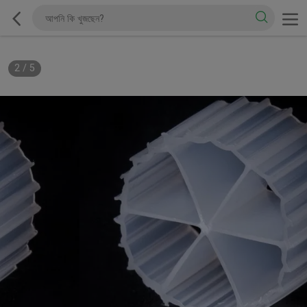
2
/
5