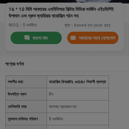
16 * 10 মিমি আকারের এমবিবিআর ফিল্টার মিডিয়া ভার্জিন এইচডিপিই
উপাদান এবং দ্রুত ক্যারিয়ার বায়োফিল্ম গঠন সহ
MOQ：5 ঘনমিটার
মূল্য：based on your qty
ভালো দাম
আমাদের সাথে যোগাযোগ
করুন
পণ্যের বর্ণনা
লক্ষণীয় করা:
বায়োফিল্ম রিঅ্যাক্টর
,
mbbr নিকাশী ব্যবস্থা
উৎপত্তি স্থল
চীন
ডেলিভারি সময়
আপনার প্রয়োজন মত
ন্যূনতম চাহিদার পরিমাণ
5 ঘনমিটার