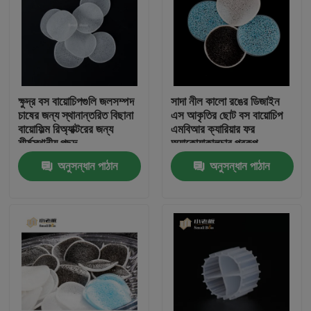
ক্ষুদ্র বস বায়োচিপগুলি জলসম্পদ
সাদা নীল কালো রঙের ডিজাইন
চাষের জন্য স্থানান্তরিত বিছানা
এস আকৃতির ছোট বস বায়োচিপ
বায়োফিল্ম রিঅ্যাক্টরের জন্য
এমবিআর ক্যারিয়ার ফর
শীর্ষস্থানীয় পছন্দ
অ্যাকোয়াকালচার প্রকল্প
অনুসন্ধান পাঠান
অনুসন্ধান পাঠান
বাড়ি
পণ্য
আমাদের সম্পর্কে