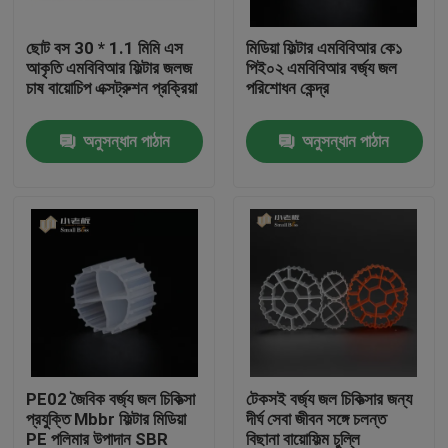
ছোট বস 30 * 1.1 মিমি এস
মিডিয়া ফিল্টার এমবিবিআর কে১
কারখানা ভ্রমণ
আকৃতি এমবিবিআর ফিল্টার জলজ
পিই০২ এমবিবিআর বর্জ্য জল
চাষ বায়োচিপ এক্সট্রুশন প্রক্রিয়া
পরিশোধন কেন্দ্র
মান নিয়ন্ত্রণ
অনুসন্ধান পাঠান
অনুসন্ধান পাঠান
আমাদের সাথে যোগাযোগ করুন
ব্লগ
উদ্ধৃতির জন্য আবেদন
এমবিবিআর ফিল্টার মিডিয়া
PE02 জৈবিক বর্জ্য জল চিকিত্সা
টেকসই বর্জ্য জল চিকিত্সার জন্য
প্রযুক্তি Mbbr ফিল্টার মিডিয়া
দীর্ঘ সেবা জীবন সঙ্গে চলন্ত
এমবিবিআর বায়ো মিডিয়া
PE পলিমার উপাদান SBR
বিছানা বায়োফিল্ম চুল্লি