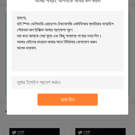
আমরা শীঘ্রই আপনাকে আবার কল করব!
এর সেরা মূল্য পান
হাই স্পিড ডেলিভারি এয়ারেশন টেকনোলজি
এমবিবিআর ক্যারিয়ার বায়োচিপ পৌরসভা জল
চিকিত্সা
চালিয়ে
জমা দিন
প্রস্তাবিত পণ্য