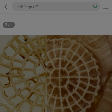
2
/
5