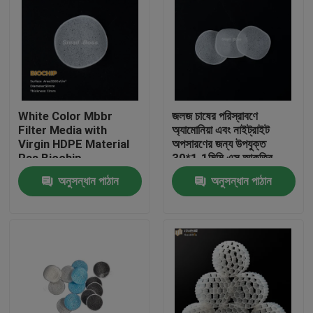
White Color Mbbr
জলজ চাষের পরিস্রাবণে
Filter Media with
অ্যামোনিয়া এবং নাইট্রাইট
Virgin HDPE Material
অপসারণের জন্য উপযুক্ত
Ras Biochip
30*1.1মিমি এস আকৃতির
এমবিবিআর ক্যারিয়ার
অনুসন্ধান পাঠান
অনুসন্ধান পাঠান
বাড়ি
পণ্য
আমাদের সম্পর্কে