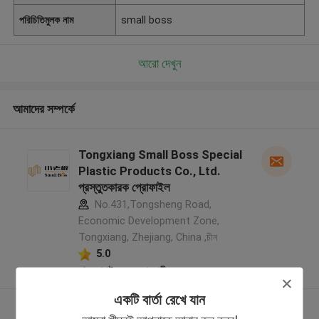
পরিচিতিমুলক নাম
small boss
আরো দেখুন
আমাদের সম্পর্কে
Tongxiang Small Boss Special
Plastic Products Co., Ltd.
প্রস্তুতকারক প্রোফাইল
No.431,Tongsheng Road,
Economic Development Zone,
Tongxiang, Zhejiang, China ,চীন
5.0
যাচাইকৃত সরবরাহকারী
একটি বার্তা রেখে যান
আরো দেখুন