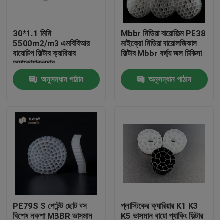
কারখানা ভ্রমণ
30*1.1 মিমি
Mbbr মিডিয়া বায়োফিল্ম PE38
5500m2/m3 এমবিবিআর
মাইক্রো মিডিয়া বায়োলজিকাল
বায়োচিপ ফিল্টার ক্যারিয়ার
ফিল্টার Mbbr বর্জ্য জল চিকিত্সা
মান নিয়ন্ত্রণ
অ্যাকোয়াকুলচার
অনুসন্ধান পাঠান
অনুসন্ধান পাঠান
আমাদের সাথে যোগাযোগ করুন
ব্লগ
উদ্ধৃতির জন্য আবেদন
এমবিবিআর ফিল্টার মিডিয়া
PE79S S পেটেন্ট ছোট বস
প্লাস্টিকের ক্যারিয়ার K1 K3
এমবিবিআর বায়ো মিডিয়া
বিশেষ নকশা MBBR ভাসমান
K5 ভাসমান বায়ো প্যাকিং ফিল্টার