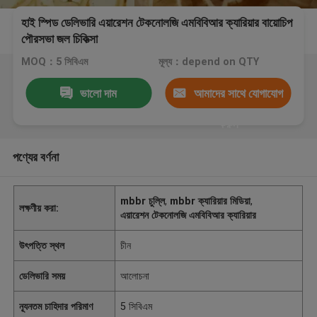
হাই স্পিড ডেলিভারি এয়ারেশন টেকনোলজি এমবিবিআর ক্যারিয়ার বায়োচিপ
পৌরসভা জল চিকিত্সা
MOQ：5 সিবিএম
মূল্য：depend on QTY
ভালো দাম
আমাদের সাথে যোগাযোগ
করুন
পণ্যের বর্ণনা
mbbr চুল্লি
,
mbbr ক্যারিয়ার মিডিয়া
,
লক্ষণীয় করা:
এয়ারেশন টেকনোলজি এমবিবিআর ক্যারিয়ার
উৎপত্তি স্থল
চীন
ডেলিভারি সময়
আলোচনা
ন্যূনতম চাহিদার পরিমাণ
5 সিবিএম