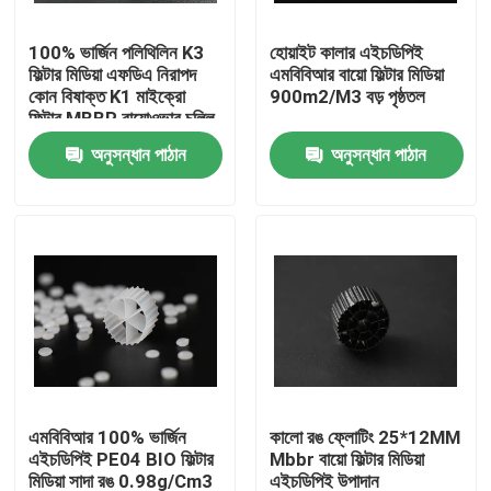
100% ভার্জিন পলিথিলিন K3
হোয়াইট কালার এইচডিপিই
কারখানা ভ্রমণ
ফিল্টার মিডিয়া এফডিএ নিরাপদ
এমবিবিআর বায়ো ফিল্টার মিডিয়া
কোন বিষাক্ত K1 মাইক্রো
900m2/M3 বড় পৃষ্ঠতল
ফিল্টার MBBR বায়োওভার চুল্লি
মান নিয়ন্ত্রণ
চীন প্রস্তুতকারকের
অনুসন্ধান পাঠান
অনুসন্ধান পাঠান
আমাদের সাথে যোগাযোগ করুন
ব্লগ
উদ্ধৃতির জন্য আবেদন
এমবিবিআর ফিল্টার মিডিয়া
এমবিবিআর 100% ভার্জিন
কালো রঙ ফ্লোটিং 25*12MM
এইচডিপিই PE04 BIO ফিল্টার
Mbbr বায়ো ফিল্টার মিডিয়া
এমবিবিআর বায়ো মিডিয়া
মিডিয়া সাদা রঙ 0.98g/Cm3
এইচডিপিই উপাদান