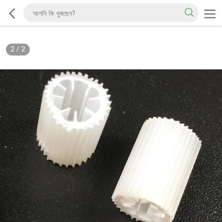
2
/
2