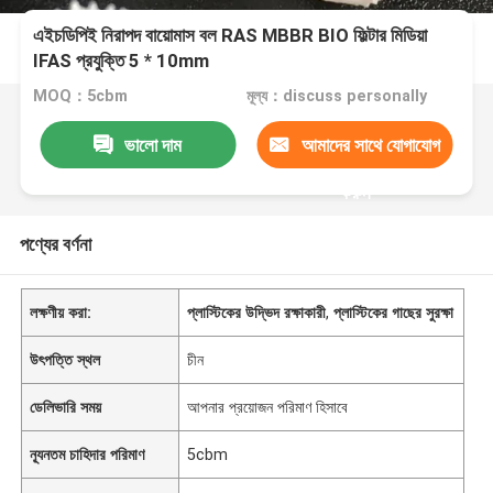
এইচডিপিই নিরাপদ বায়োমাস বল RAS MBBR BIO ফিল্টার মিডিয়া
IFAS প্রযুক্তি 5 * 10mm
MOQ：5cbm
মূল্য：discuss personally
ভালো দাম
আমাদের সাথে যোগাযোগ
করুন
পণ্যের বর্ণনা
লক্ষণীয় করা:
প্লাস্টিকের উদ্ভিদ রক্ষাকারী
,
প্লাস্টিকের গাছের সুরক্ষা
উৎপত্তি স্থল
চীন
ডেলিভারি সময়
আপনার প্রয়োজন পরিমাণ হিসাবে
ন্যূনতম চাহিদার পরিমাণ
5cbm