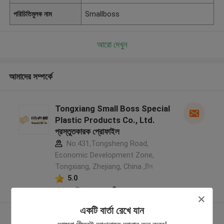
পরিচিতিমুলক নাম
Smallboss
আরো দেখুন
আমাদের সম্পর্কে
Tongxiang Small Boss Special
Plastic Products Co., Ltd.
প্রস্তুতকারক প্রোফাইল
No.431,Tongsheng Road,
Economic Development Zone,
Tongxiang, Zhejiang, China ,চীন
5.0
যাচাইকৃত সরবরাহকারী
একটি বার্তা রেখে যান
আরো দেখুন