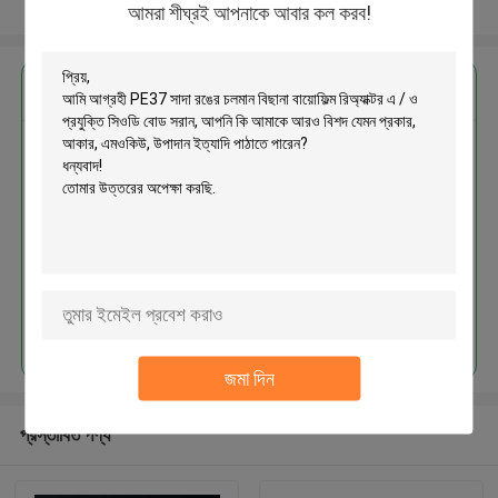
আরো দেখুন
আমরা শীঘ্রই আপনাকে আবার কল করব!
এর সেরা মূল্য পান
PE37 সাদা রঙের চলমান বিছানা বায়োফিল্ম
রিঅ্যাক্টর এ / ও প্রযুক্তি সিওডি বোড সরান
চালিয়ে
জমা দিন
প্রস্তাবিত পণ্য