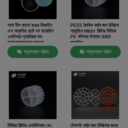
কারখানা ভ্রমণ
সাদা নীল কালো রঙের ডিজাইন
PE02 জৈবিক বর্জ্য জল চিকিত্সা
এস আকৃতির ছোট বস বায়োচিপ
প্রযুক্তি Mbbr ফিল্টার মিডিয়া
মান নিয়ন্ত্রণ
এমবিআর ক্যারিয়ার ফর
PE পলিমার উপাদান SBR
অ্যাকোয়াকালচার প্রকল্প
প্রযুক্তি
অনুসন্ধান পাঠান
অনুসন্ধান পাঠান
আমাদের সাথে যোগাযোগ করুন
ব্লগ
উদ্ধৃতির জন্য আবেদন
এমবিবিআর ফিল্টার মিডিয়া
এমবিবিআর বায়ো মিডিয়া
মিডিয়া ফিল্টার এমবিবিআর কে১
টেকসই বর্জ্য জল চিকিত্সার জন্য