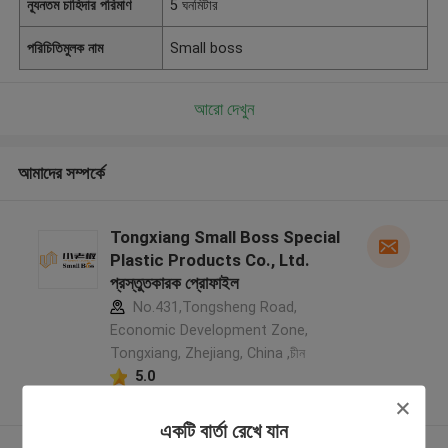
ন্যূনতম চাহিদার পরিমাণ
5 ঘনমিটার
পরিচিতিমুলক নাম
Small boss
আরো দেখুন
আমাদের সম্পর্কে
Tongxiang Small Boss Special
Plastic Products Co., Ltd.
প্রস্তুতকারক প্রোফাইল
No.431,Tongsheng Road,
Economic Development Zone,
Tongxiang, Zhejiang, China ,চীন
5.0
যাচাইকৃত সরবরাহকারী
একটি বার্তা রেখে যান