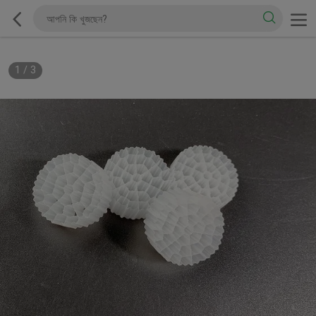
1
/
3