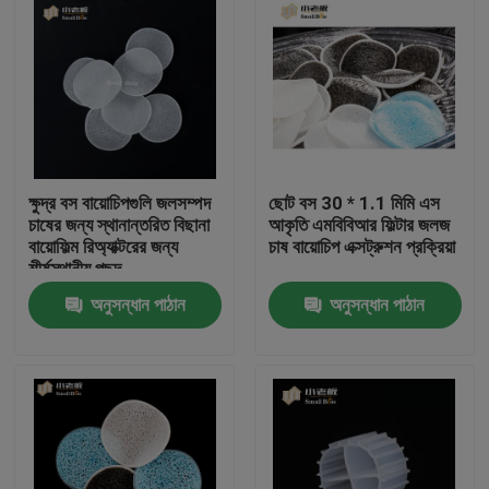
ক্ষুদ্র বস বায়োচিপগুলি জলসম্পদ
ছোট বস 30 * 1.1 মিমি এস
চাষের জন্য স্থানান্তরিত বিছানা
আকৃতি এমবিবিআর ফিল্টার জলজ
বায়োফিল্ম রিঅ্যাক্টরের জন্য
চাষ বায়োচিপ এক্সট্রুশন প্রক্রিয়া
শীর্ষস্থানীয় পছন্দ
অনুসন্ধান পাঠান
অনুসন্ধান পাঠান
বাড়ি
পণ্য
আমাদের সম্পর্কে