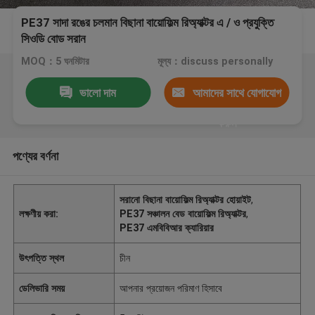
PE37 সাদা রঙের চলমান বিছানা বায়োফিল্ম রিঅ্যাক্টর এ / ও প্রযুক্তি
সিওডি বোড সরান
MOQ：5 ঘনমিটার
মূল্য：discuss personally
ভালো দাম
আমাদের সাথে যোগাযোগ
করুন
পণ্যের বর্ণনা
সরানো বিছানা বায়োফিল্ম রিঅ্যাক্টর হোয়াইট
,
লক্ষণীয় করা:
PE37 সঞ্চালন বেড বায়োফিল্ম রিঅ্যাক্টর
,
PE37 এমবিবিআর ক্যারিয়ার
উৎপত্তি স্থল
চীন
ডেলিভারি সময়
আপনার প্রয়োজন পরিমাণ হিসাবে